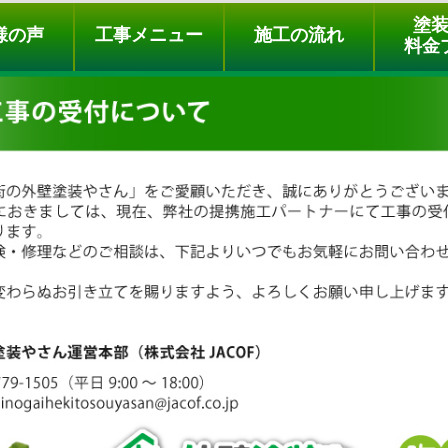
ュー
施工の流れ
会社概要
料金プラン
無料点検
塗
様の声
工事メニュー
施工の流れ
料金