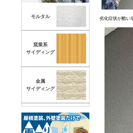
モルタル
劣化症状が酷い
窯業系
サイディング
金属
サイディング