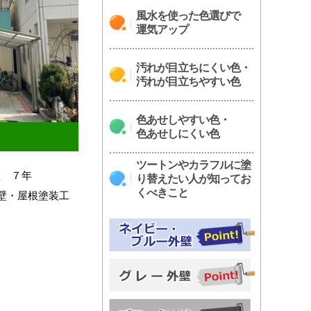
風水を使った色選びで
運気アップ
汚れが目立ちにくい色・
汚れが目立ちやすい色
色あせしやすい色・
色あせしにくい色
ツートンやカラフルに塗
証 ７年
り替えたい人が知ってお
くべきこと
外壁・屋根塗装工