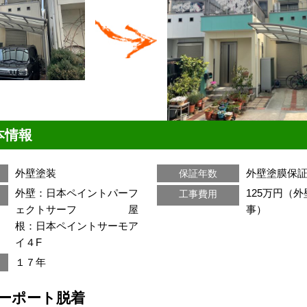
本情報
外壁塗装
外壁塗膜保
保証年数
外壁：日本ペイントパーフ
125万円（
工事費用
ェクトサーフ 屋
事）
根：日本ペイントサーモア
イ４F
１７年
ーポート脱着