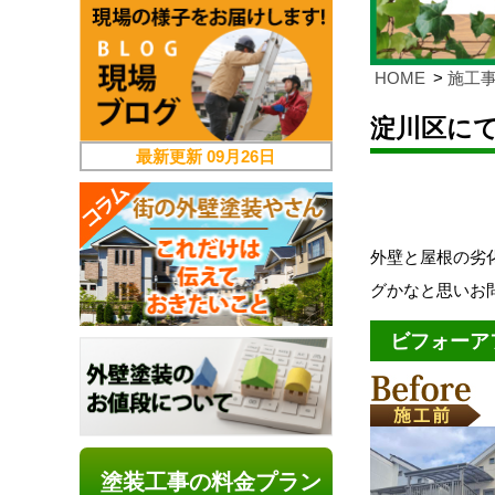
HOME
施工
淀川区に
最新更新
09月26日
外壁と屋根の劣
グかなと思いお
ビフォーア
塗装工事の料金プラン