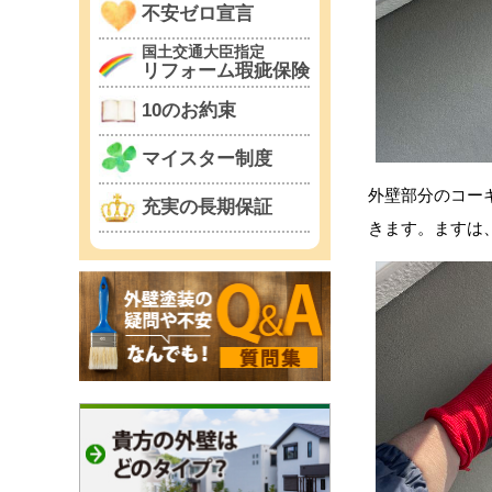
不安ゼロ宣言
国土交通大臣指定
リフォーム瑕疵保険
10のお約束
マイスター制度
外壁部分のコー
充実の長期保証
きます。ますは