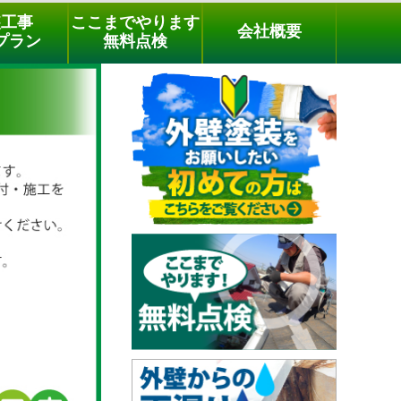
メールでのご相談
電話でのご相談
[9時～18時まで受付中]
装工事
ここまでやります
会社概要
phone
プラン
無料点検