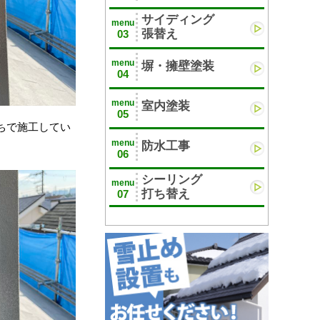
サイディング
menu
張替え
03
menu
塀・擁壁塗装
04
menu
室内塗装
05
ちで施工してい
menu
防水工事
06
シーリング
menu
打ち替え
07