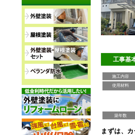
工事基
施工内容
使用材料
築年数
まずは、カ