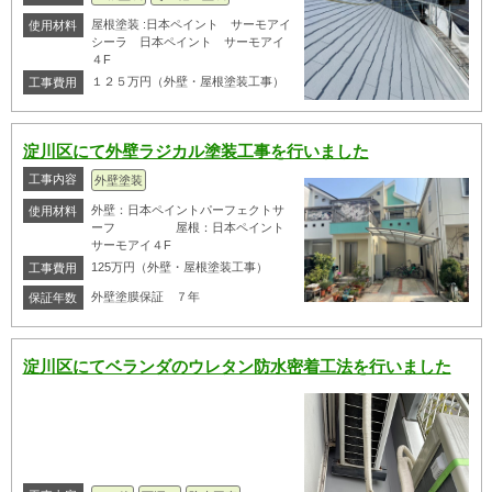
屋根塗装 :日本ペイント サーモアイ
使用材料
シーラ 日本ペイント サーモアイ
４F
１２５万円（外壁・屋根塗装工事）
工事費用
淀川区にて外壁ラジカル塗装工事を行いました
工事内容
外壁塗装
外壁：日本ペイントパーフェクトサ
使用材料
ーフ 屋根：日本ペイント
サーモアイ４F
125万円（外壁・屋根塗装工事）
工事費用
外壁塗膜保証 ７年
保証年数
淀川区にてベランダのウレタン防水密着工法を行いました