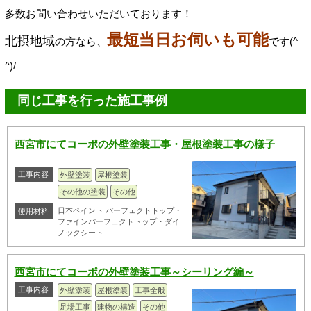
多数お問い合わせいただいております！
最短当日お伺いも可能
北摂地域
の方なら、
です(^
^)/
同じ工事を行った施工事例
西宮市にてコーポの外壁塗装工事・屋根塗装工事の様子
工事内容
外壁塗装
屋根塗装
その他の塗装
その他
日本ペイント パーフェクトトップ・
使用材料
ファインパーフェクトトップ・ダイ
ノックシート
西宮市にてコーポの外壁塗装工事～シーリング編～
工事内容
外壁塗装
屋根塗装
工事全般
足場工事
建物の構造
その他