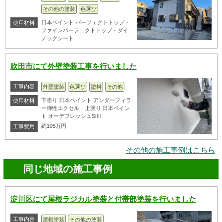
その他の塗装
色選び
日本ペイント パーフェクトトップ・
使用材料
ファインパーフェクトトップ・ダイ
ノックシート
吹田市にて外壁塗装工事を行いました
工事内容
外壁塗装
色選び
塗料
その他
下塗り 日本ペイント アンダーフィラ
使用材料
ー弾性エクセル 上塗り 日本ペイン
ト オーデフレッシュSiⅢ
約105万円
工事費用
その他の施工事例はこちら
同じ地域の施工事例
淀川区にて屋根ラジカル塗装と付帯部塗装を行いました
工事内容
屋根塗装
その他の塗装