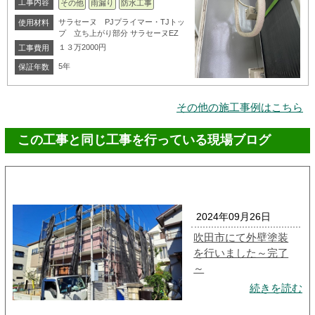
工事内容
その他
雨漏り
防水工事
サラセーヌ PJプライマー・TJトッ
使用材料
プ 立ち上がり部分 サラセーヌEZ
１３万2000円
工事費用
5年
保証年数
その他の施工事例はこちら
この工事と同じ工事を行っている現場ブログ
2024年09月26日
吹田市にて外壁塗装
を行いました～完了
～
続きを読む