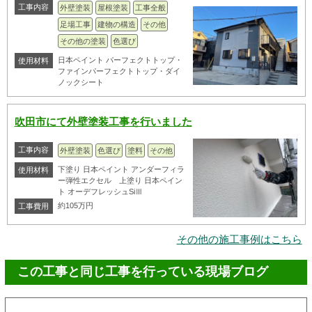
工事内容
外壁塗装
屋根塗装
工事全般
足場工事
建物の構造
その他
その他の塗装
色選び
日本ペイント パーフェクトトップ・
使用材料
ファインパーフェクトトップ・ダイ
ノックシート
吹田市にて外壁塗装工事を行いました
工事内容
外壁塗装
色選び
塗料
その他
下塗り 日本ペイント アンダーフィラ
使用材料
ー弾性エクセル 上塗り 日本ペイン
ト オーデフレッシュSiⅢ
約105万円
工事費用
その他の施工事例はこちら
この工事と同じ工事を行っている現場ブログ