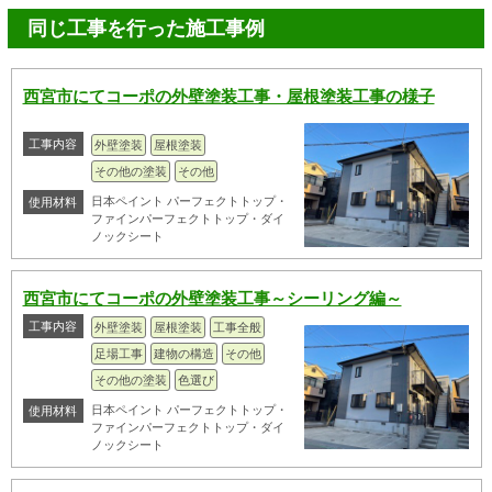
同じ工事を行った施工事例
西宮市にてコーポの外壁塗装工事・屋根塗装工事の様子
工事内容
外壁塗装
屋根塗装
その他の塗装
その他
日本ペイント パーフェクトトップ・
使用材料
ファインパーフェクトトップ・ダイ
ノックシート
西宮市にてコーポの外壁塗装工事～シーリング編～
工事内容
外壁塗装
屋根塗装
工事全般
足場工事
建物の構造
その他
その他の塗装
色選び
日本ペイント パーフェクトトップ・
使用材料
ファインパーフェクトトップ・ダイ
ノックシート