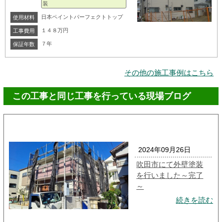
装
日本ペイントパーフェクトトップ
使用材料
１４８万円
工事費用
７年
保証年数
その他の施工事例はこちら
この工事と同じ工事を行っている現場ブログ
2024年09月26日
吹田市にて外壁塗装
を行いました～完了
～
続きを読む