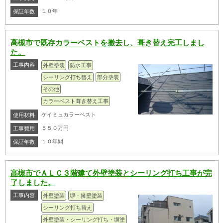
１０年
保証年数
高槻市で既存カラーベストを撤去し、葺き替え完工しまし
た。
工事内容
外壁塗装
防水工事
シーリング打ち替え
部分塗装
その他
カラーベスト葺き替え工事
ケイミュカラーベスト
使用材料
５５０万円
工事費用
１０年間
保証年数
高槻市でＡＬＣ３階建て外壁塗装とシーリング打ち工事が完
了しました。
工事内容
外壁塗装
塀・擁壁塗装
シーリング打ち替え
外壁塗装・シーリング打ち・塀塗