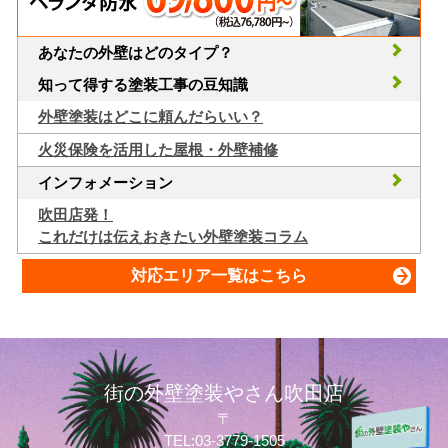
あなたの外壁はどのタイプ？
知って得する塗装工事の豆知識
外壁塗装はどこに頼んだらいい？
火災保険を活用した屋根・外壁補修
インフォメーション
吹田店発！
これだけは伝えおきたい外壁塗装コラム
対応エリア一覧はこちら
街の外壁塗装やさん吹田店
〒
TEL:03-3779-1505