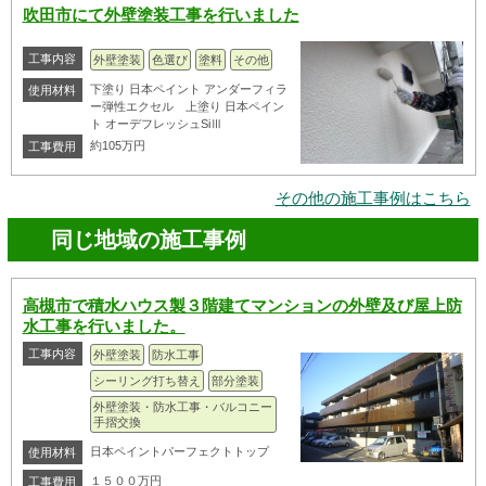
吹田市にて外壁塗装工事を行いました
工事内容
外壁塗装
色選び
塗料
その他
下塗り 日本ペイント アンダーフィラ
使用材料
ー弾性エクセル 上塗り 日本ペイン
ト オーデフレッシュSiⅢ
約105万円
工事費用
その他の施工事例はこちら
同じ地域の施工事例
高槻市で積水ハウス製３階建てマンションの外壁及び屋上防
水工事を行いました。
工事内容
外壁塗装
防水工事
シーリング打ち替え
部分塗装
外壁塗装・防水工事・バルコニー
手摺交換
日本ペイントパーフェクトトップ
使用材料
１５００万円
工事費用