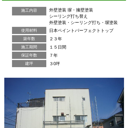
外壁塗装
塀・擁壁塗装
施工内容
シーリング打ち替え
外壁塗装・シーリング打ち・塀塗装
日本ペイントパーフェクトトップ
使用材料
２３年
築年数
１５日間
施工期間
７年
保証年数
３0坪
建坪