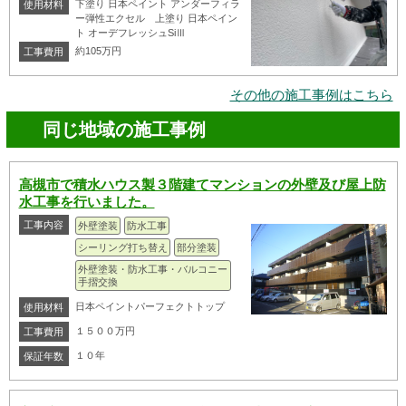
下塗り 日本ペイント アンダーフィラ
使用材料
ー弾性エクセル 上塗り 日本ペイン
ト オーデフレッシュSiⅢ
約105万円
工事費用
その他の施工事例はこちら
同じ地域の施工事例
高槻市で積水ハウス製３階建てマンションの外壁及び屋上防
水工事を行いました。
工事内容
外壁塗装
防水工事
シーリング打ち替え
部分塗装
外壁塗装・防水工事・バルコニー
手摺交換
日本ペイントパーフェクトトップ
使用材料
１５００万円
工事費用
１０年
保証年数