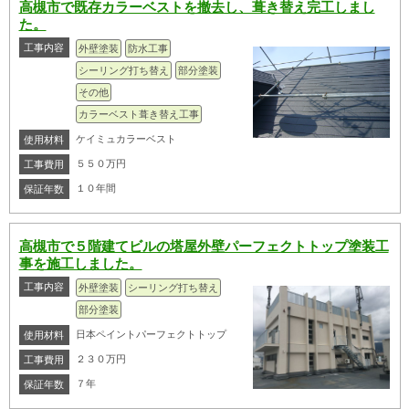
高槻市で既存カラーベストを撤去し、葺き替え完工しまし
た。
工事内容
外壁塗装
防水工事
シーリング打ち替え
部分塗装
その他
カラーベスト葺き替え工事
ケイミュカラーベスト
使用材料
５５０万円
工事費用
１０年間
保証年数
高槻市で５階建てビルの塔屋外壁パーフェクトトップ塗装工
事を施工しました。
工事内容
外壁塗装
シーリング打ち替え
部分塗装
日本ペイントパーフェクトトップ
使用材料
２３０万円
工事費用
７年
保証年数