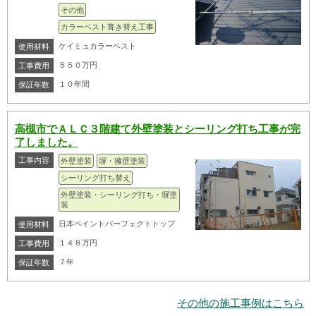
その他
カラーベスト葺き替え工事
ケイミュカラーベスト
使用材料
５５０万円
工事費用
１０年間
保証年数
高槻市でＡＬＣ３階建て外壁塗装とシーリング打ち工事が完
了しました。
工事内容
外壁塗装
塀・擁壁塗装
シーリング打ち替え
外壁塗装・シーリング打ち・塀塗
装
日本ペイントパーフェクトトップ
使用材料
１４８万円
工事費用
７年
保証年数
その他の施工事例はこちら