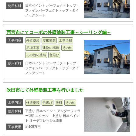
日本ペイント パーフェクトトップ・
使用材料
ファインパーフェクトトップ・ダイ
ノックシート
西宮市にてコーポの外壁塗装工事～シーリング編～
工事内容
外壁塗装
屋根塗装
工事全般
足場工事
建物の構造
その他
その他の塗装
色選び
日本ペイント パーフェクトトップ・
使用材料
ファインパーフェクトトップ・ダイ
ノックシート
吹田市にて外壁塗装工事を行いました
工事内容
外壁塗装
色選び
塗料
その他
下塗り 日本ペイント アンダーフィラ
使用材料
ー弾性エクセル 上塗り 日本ペイン
ト オーデフレッシュSiⅢ
約105万円
工事費用