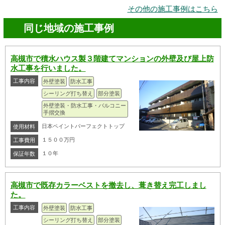
その他の施工事例はこちら
同じ地域の施工事例
高槻市で積水ハウス製３階建てマンションの外壁及び屋上防
水工事を行いました。
工事内容
外壁塗装
防水工事
シーリング打ち替え
部分塗装
外壁塗装・防水工事・バルコニー
手摺交換
日本ペイントパーフェクトトップ
使用材料
１５００万円
工事費用
１０年
保証年数
高槻市で既存カラーベストを撤去し、葺き替え完工しまし
た。
工事内容
外壁塗装
防水工事
シーリング打ち替え
部分塗装