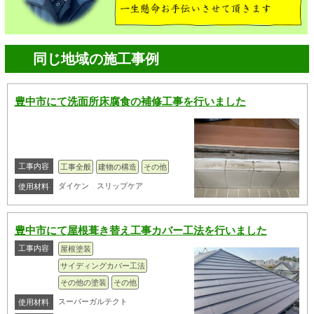
同じ地域の施工事例
豊中市にて洗面所床腐食の補修工事を行いました
工事内容
工事全般
建物の構造
その他
ダイケン スリップケア
使用材料
豊中市にて屋根葺き替え工事カバー工法を行いました
工事内容
屋根塗装
サイディングカバー工法
その他の塗装
その他
スーバーガルテクト
使用材料