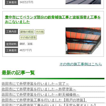
343万2千円
工事費用
豊中市にてベランダ部分の鉄骨補強工事と波板張替え工事を
おこないました
工事内容
建物の構造
その他
その他の塗装
鋼材、波板
使用材料
48万7千円
工事費用
その他の施工事例はこちら
最新の記事一覧
吹田市にて外壁塗装を行いました～完了～
吹田市にて外壁塗装を行いました～外壁塗装～
吹田市にて外壁塗装を行いました～軒天補修他～
吹田市にて外壁塗装工事を行いました【雨戸の塗装】
吹田市にて外壁塗装工事を行いました【天窓を塞ぎました】