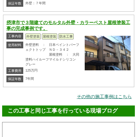
外壁：７年間
保証年数
摂津市で３階建てのモルタル外壁・カラーベスト屋根塗装工
事の完成事例です。
工事内容
外壁塗装
屋根塗装
防水工事
外壁塗料 ： 日本ペイントパーフ
使用材料
ェクトトップ ＮＤ－３４２
屋根塗料 ： 大同
塗料ハイルーフマイルドシリコン
グレー
125万円
工事費用
7年間
保証年数
その他の施工事例はこちら
この工事と同じ工事を行っている現場ブログ