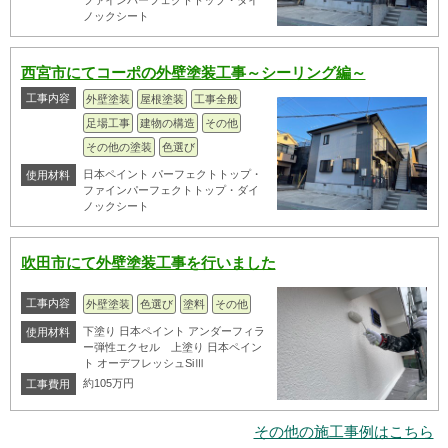
ノックシート
西宮市にてコーポの外壁塗装工事～シーリング編～
工事内容
外壁塗装
屋根塗装
工事全般
足場工事
建物の構造
その他
その他の塗装
色選び
日本ペイント パーフェクトトップ・
使用材料
ファインパーフェクトトップ・ダイ
ノックシート
吹田市にて外壁塗装工事を行いました
工事内容
外壁塗装
色選び
塗料
その他
下塗り 日本ペイント アンダーフィラ
使用材料
ー弾性エクセル 上塗り 日本ペイン
ト オーデフレッシュSiⅢ
約105万円
工事費用
その他の施工事例はこちら