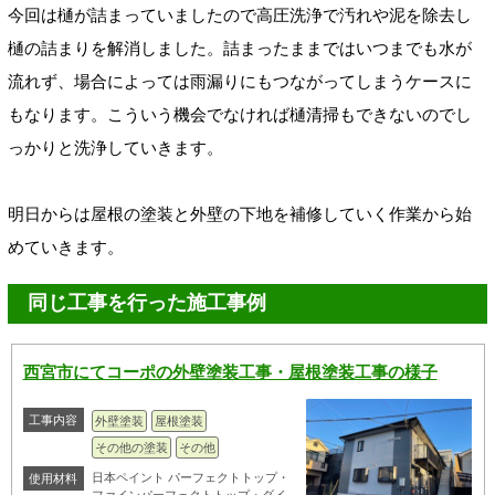
今回は樋が詰まっていましたので高圧洗浄で汚れや泥を除去し
樋の詰まりを解消しました。詰まったままではいつまでも水が
流れず、場合によっては雨漏りにもつながってしまうケースに
もなります。こういう機会でなければ樋清掃もできないのでし
っかりと洗浄していきます。
明日からは屋根の塗装と外壁の下地を補修していく作業から始
めていきます。
同じ工事を行った施工事例
西宮市にてコーポの外壁塗装工事・屋根塗装工事の様子
工事内容
外壁塗装
屋根塗装
その他の塗装
その他
日本ペイント パーフェクトトップ・
使用材料
ファインパーフェクトトップ・ダイ