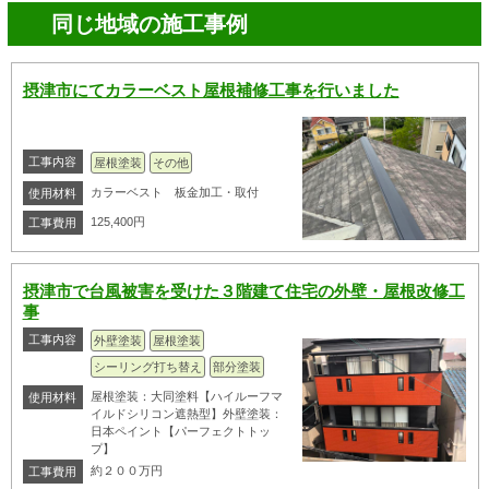
同じ地域の施工事例
摂津市にてカラーベスト屋根補修工事を行いました
工事内容
屋根塗装
その他
カラーベスト 板金加工・取付
使用材料
125,400円
工事費用
摂津市で台風被害を受けた３階建て住宅の外壁・屋根改修工
事
工事内容
外壁塗装
屋根塗装
シーリング打ち替え
部分塗装
屋根塗装：大同塗料【ハイルーフマ
使用材料
イルドシリコン遮熱型】外壁塗装：
日本ペイント【パーフェクトトッ
プ】
約２００万円
工事費用