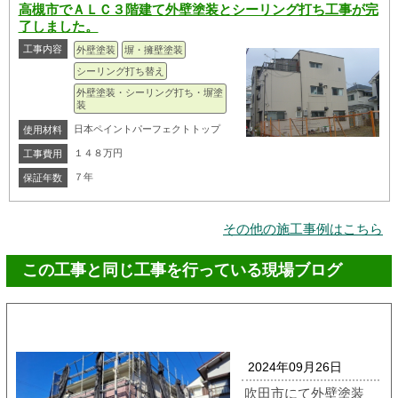
高槻市でＡＬＣ３階建て外壁塗装とシーリング打ち工事が完
了しました。
工事内容
外壁塗装
塀・擁壁塗装
シーリング打ち替え
外壁塗装・シーリング打ち・塀塗
装
日本ペイントパーフェクトトップ
使用材料
１４８万円
工事費用
７年
保証年数
その他の施工事例はこちら
この工事と同じ工事を行っている現場ブログ
2024年09月26日
吹田市にて外壁塗装