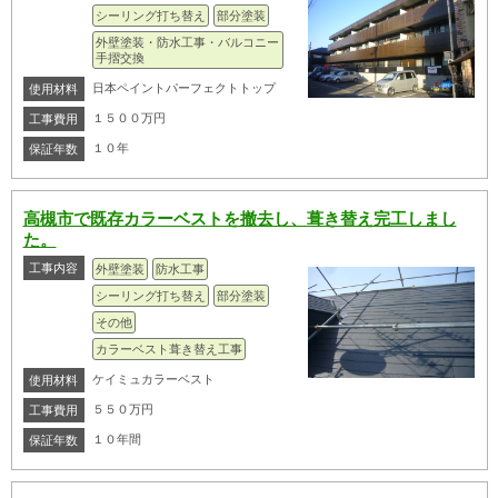
シーリング打ち替え
部分塗装
外壁塗装・防水工事・バルコニー
手摺交換
日本ペイントパーフェクトトップ
使用材料
１５００万円
工事費用
１０年
保証年数
高槻市で既存カラーベストを撤去し、葺き替え完工しまし
た。
工事内容
外壁塗装
防水工事
シーリング打ち替え
部分塗装
その他
カラーベスト葺き替え工事
ケイミュカラーベスト
使用材料
５５０万円
工事費用
１０年間
保証年数