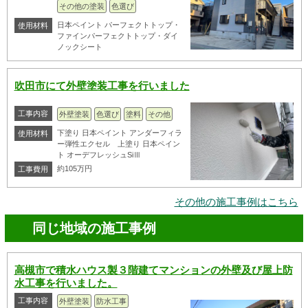
その他の塗装
色選び
日本ペイント パーフェクトトップ・
使用材料
ファインパーフェクトトップ・ダイ
ノックシート
吹田市にて外壁塗装工事を行いました
工事内容
外壁塗装
色選び
塗料
その他
下塗り 日本ペイント アンダーフィラ
使用材料
ー弾性エクセル 上塗り 日本ペイン
ト オーデフレッシュSiⅢ
約105万円
工事費用
その他の施工事例はこちら
同じ地域の施工事例
高槻市で積水ハウス製３階建てマンションの外壁及び屋上防
水工事を行いました。
工事内容
外壁塗装
防水工事