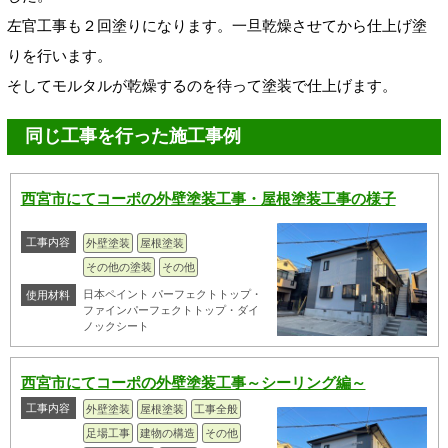
左官工事も２回塗りになります。一旦乾燥させてから仕上げ塗
りを行います。
そしてモルタルが乾燥するのを待って塗装で仕上げます。
同じ工事を行った施工事例
西宮市にてコーポの外壁塗装工事・屋根塗装工事の様子
工事内容
外壁塗装
屋根塗装
その他の塗装
その他
日本ペイント パーフェクトトップ・
使用材料
ファインパーフェクトトップ・ダイ
ノックシート
西宮市にてコーポの外壁塗装工事～シーリング編～
工事内容
外壁塗装
屋根塗装
工事全般
足場工事
建物の構造
その他