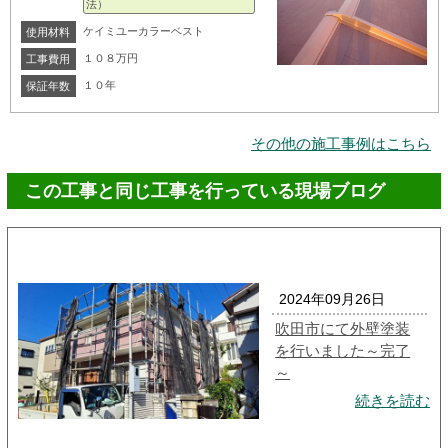
法）
ケイミユーカラーベスト
使用材料
１０８万円
工事費用
１０年
保証年数
その他の施工事例はこちら
この工事と同じ工事を行っている現場ブログ
2024年09月26日
吹田市にて外壁塗装
を行いました～完了
～
続きを読む