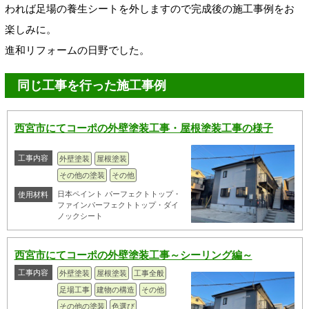
われば足場の養生シートを外しますので完成後の施工事例をお
楽しみに。
進和リフォームの日野でした。
同じ工事を行った施工事例
西宮市にてコーポの外壁塗装工事・屋根塗装工事の様子
工事内容
外壁塗装
屋根塗装
その他の塗装
その他
日本ペイント パーフェクトトップ・
使用材料
ファインパーフェクトトップ・ダイ
ノックシート
西宮市にてコーポの外壁塗装工事～シーリング編～
工事内容
外壁塗装
屋根塗装
工事全般
足場工事
建物の構造
その他
その他の塗装
色選び