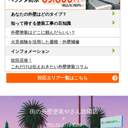
あなたの外壁はどのタイプ？
知って得する塗装工事の豆知識
外壁塗装はどこに頼んだらいい？
火災保険を活用した屋根・外壁補修
インフォメーション
吹田店発！
これだけは伝えおきたい外壁塗装コラム
対応エリア一覧はこちら
街の外壁塗装やさん吹田店
〒
TEL:03-3779-1505