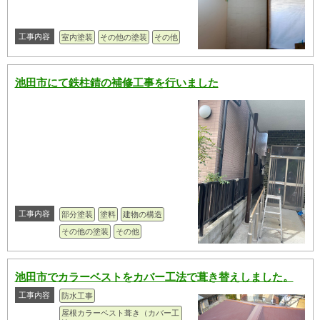
工事内容
室内塗装
その他の塗装
その他
池田市にて鉄柱錆の補修工事を行いました
工事内容
部分塗装
塗料
建物の構造
その他の塗装
その他
池田市でカラーベストをカバー工法で葺き替えしました。
工事内容
防水工事
屋根カラーベスト葺き（カバー工