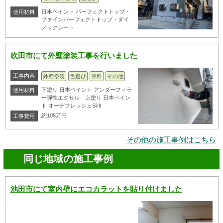
日本ペイント パーフェクトトップ・
使用材料
ファインパーフェクトトップ・ダイ
ノックシート
吹田市にて外壁塗装工事を行いました
工事内容
外壁塗装
色選び
塗料
その他
下塗り 日本ペイント アンダーフィラ
使用材料
ー弾性エクセル 上塗り 日本ペイン
ト オーデフレッシュSiⅢ
約105万円
工事費用
その他の施工事例はこちら
同じ地域の施工事例
池田市にて室内壁にエコカラットを貼り付けました