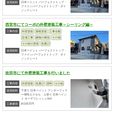
日本ペイント パーフェクトトップ・
使用材料
ファインパーフェクトトップ・ダイ
ノックシート
西宮市にてコーポの外壁塗装工事～シーリング編～
工事内容
外壁塗装
屋根塗装
工事全般
足場工事
建物の構造
その他
その他の塗装
色選び
日本ペイント パーフェクトトップ・
使用材料
ファインパーフェクトトップ・ダイ
ノックシート
吹田市にて外壁塗装工事を行いました
工事内容
外壁塗装
色選び
塗料
その他
下塗り 日本ペイント アンダーフィラ
使用材料
ー弾性エクセル 上塗り 日本ペイン
ト オーデフレッシュSiⅢ
約105万円
工事費用