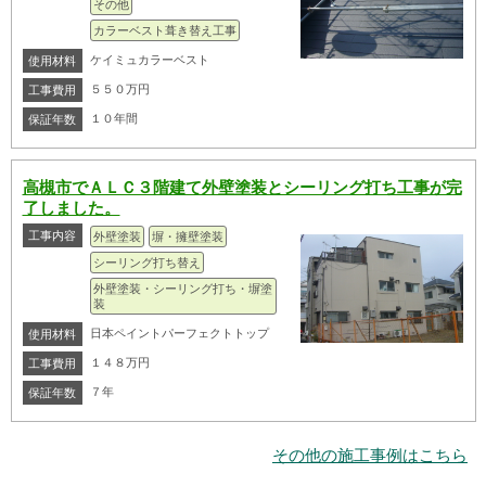
その他
カラーベスト葺き替え工事
ケイミュカラーベスト
使用材料
５５０万円
工事費用
１０年間
保証年数
高槻市でＡＬＣ３階建て外壁塗装とシーリング打ち工事が完
了しました。
工事内容
外壁塗装
塀・擁壁塗装
シーリング打ち替え
外壁塗装・シーリング打ち・塀塗
装
日本ペイントパーフェクトトップ
使用材料
１４８万円
工事費用
７年
保証年数
その他の施工事例はこちら