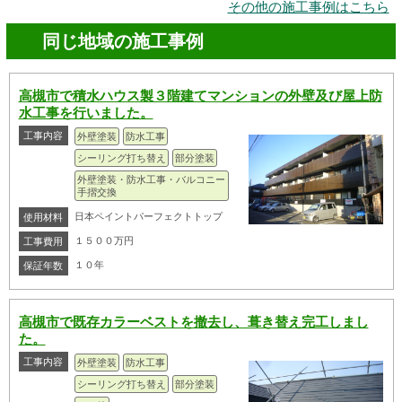
その他の施工事例はこちら
同じ地域の施工事例
高槻市で積水ハウス製３階建てマンションの外壁及び屋上防
水工事を行いました。
工事内容
外壁塗装
防水工事
シーリング打ち替え
部分塗装
外壁塗装・防水工事・バルコニー
手摺交換
日本ペイントパーフェクトトップ
使用材料
１５００万円
工事費用
１０年
保証年数
高槻市で既存カラーベストを撤去し、葺き替え完工しまし
た。
工事内容
外壁塗装
防水工事
シーリング打ち替え
部分塗装