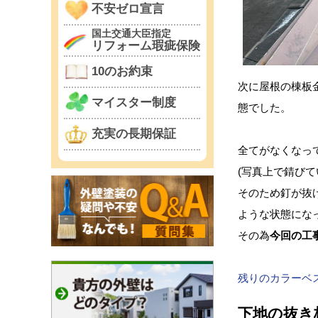
不安ゼロ宣言
国土交通大臣指定
リフォーム瑕疵保険
10のお約束
次に屋根の棟板
マイスター制度
態でした。
充実の長期保証
全てがなくなっ
(写真上で錆び
そのため釘が抜
ような状態にな
その為
今回の工
残りのカラーベ
下地の抜き