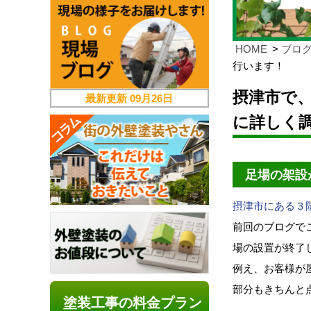
HOME
ブロ
行います！
摂津市で
最新更新
09月26日
に詳しく
足場の架設
摂津市にある３
前回のブログで
場の設置が終了
例え、お客様が
部分もきちんと
塗装工事の料金プラン