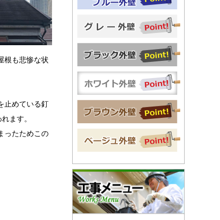
屋根も悲惨な状
を止めている釘
われます。
まったためこの