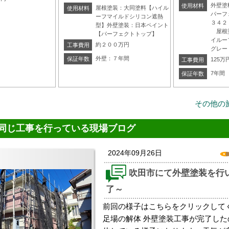
外壁塗
使用材料
屋根塗装：大同塗料【ハイル
使用材料
パーフ
ーフマイルドシリコン遮熱
型】外壁塗装：日本ペイント
屋根塗
【パーフェクトトップ】
イルー
約２００万円
工事費用
グレー
外壁：７年間
保証年数
125万
工事費用
7年間
保証年数
その他の
同じ工事を行っている現場ブログ
2024年09月26日
吹田市にて外壁塗装を行
了～
前回の様子はこちらをクリックしてくだ
足場の解体 外壁塗装工事が完了し