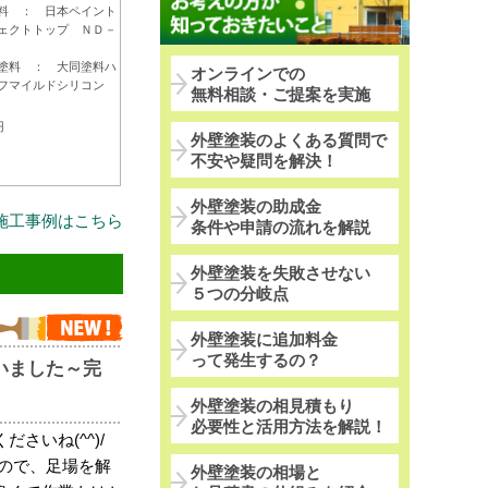
料 ： 日本ペイント
ェクトトップ ＮＤ－
３４２
料 ： 大同塗料ハ
オンラインでの
フマイルドシリコン
無料相談・ご提案を実施
円
外壁塗装のよくある質問で
不安や疑問を解決！
外壁塗装の助成金
施工事例はこちら
条件や申請の流れを解説
外壁塗装を失敗させない
５つの分岐点
外壁塗装に追加料金
って発生するの？
いました～完
外壁塗装の相見積もり
必要性と活用方法を解説！
さいね(^^)/
たので、足場を解
外壁塗装の相場と