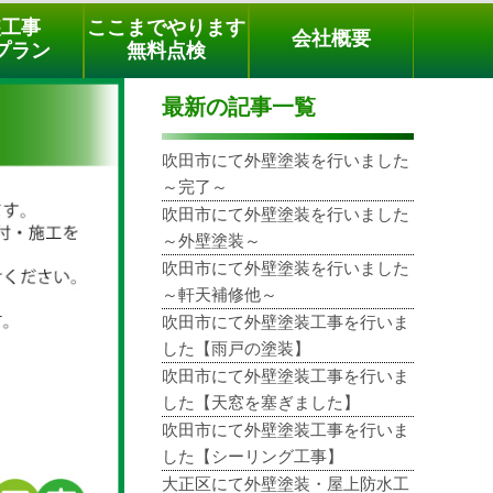
メールでのご相談
電話でのご相談
[9時～18時まで受付中]
装工事
ここまでやります
会社概要
phone
プラン
無料点検
最新の記事一覧
吹田市にて外壁塗装を行いました
～完了～
吹田市にて外壁塗装を行いました
～外壁塗装～
吹田市にて外壁塗装を行いました
～軒天補修他～
吹田市にて外壁塗装工事を行いま
した【雨戸の塗装】
吹田市にて外壁塗装工事を行いま
した【天窓を塞ぎました】
吹田市にて外壁塗装工事を行いま
した【シーリング工事】
大正区にて外壁塗装・屋上防水工