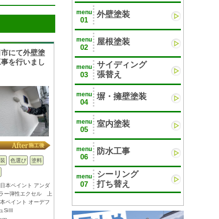
menu
外壁塗装
01
menu
屋根塗装
02
田市にて外壁塗
工事を行いまし
サイディング
menu
張替え
03
menu
塀・擁壁塗装
04
menu
室内塗装
05
menu
防水工事
06
装
色選び
塗料
シーリング
menu
打ち替え
07
 日本ペイント アンダ
ラー弾性エクセル 上
日本ペイント オーデフ
ュSiⅢ