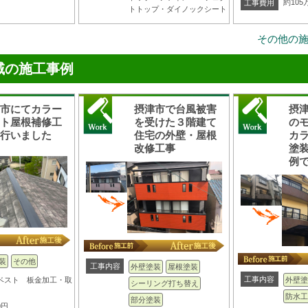
約105
工事費用
トトップ・ダイノックシート
その他の
域の施工事例
津市にてカラー
摂津市で台風被害
摂
スト屋根補修工
を受けた３階建て
の
を行いました
住宅の外壁・屋根
カ
改修工事
塗
例
装
その他
工事内容
外壁塗装
屋根塗装
工事内容
ベスト 板金加工・取
外壁塗
シーリング打ち替え
防水工
部分塗装
0円