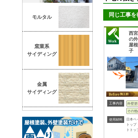
同じ工事を
モルタル
西
の
屋
窯業系
子
サイディング
金属
サイディング
工事内容
外壁塗
その他
日本ペ
使用材料
トップ
トトッ