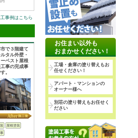
万円
施工事例はこちら
お住まい以外も
津市で３階建て
おまかせください！
モルタル外壁・
ラーベスト屋根
工場・倉庫の塗り替えもお
装工事の完成事
任せください！
です。
アパート・マンションの
オーナー様へ
別荘の塗り替えもお任せく
ださい
装
屋根塗装
事