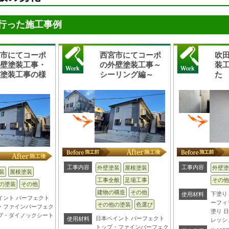
行った施工事例
宮市にてコーポ
西宮市にてコーポ
吹
外壁塗装工事・
の外壁塗装工事～
装
根塗装工事の様
シーリング編～
た
工事内容
工事内容
外壁塗装
屋根塗装
外壁塗
装
屋根塗装
工事全般
足場工事
その他
の塗装
その他
建物の構造
その他
下塗り
使用材料
イント パーフェクト
ーフィ
その他の塗装
色選び
・ファインパーフェク
塗り 
プ・ダイノックシート
日本ペイント パーフェクト
使用材料
レッシ
トップ・ファインパーフェク