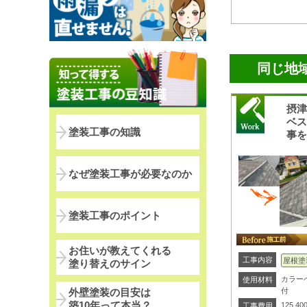
同じ地
摂
ベ
塗装工事の知識
事
なぜ塗装工事が必要なのか
塗装工事のポイント
お住いが教えてくれる
工事内容
屋根塗
塗り替えのサイン
カラー
使用材料
付
外壁塗装の目安は
築10年って本当？
125,40
工事費用