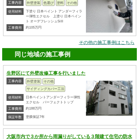
工事内容
外壁塗装
色選び
塗料
その他
下塗り 日本ペイント アンダーフィラ
使用材料
ー弾性エクセル 上塗り 日本ペイン
ト オーデフレッシュSiⅢ
約105万円
工事費用
その他の施工事例はこちら
同じ地域の施工事例
生野区にて外壁改修工事を行いました
工事内容
外壁塗装
その他
サイディングカバー工法
日本ペイントアンダーフィラー弾性
使用材料
エクセル パーフェクトトップ
約188万円
工事費用
塗膜保証7年
保証年数
大阪市内で３か所から雨漏りがしている３階建て住宅の防水