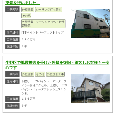
塗装を行いました。
工事内容
外壁塗装
シーリング打ち替え
その他
外壁塗装・シーリング打ち・付帯
部塗装
日本ペイントパーフェクトトップ
使用材料
１７０万円
工事費用
７年
保証年数
生野区で地震被害を受けた外壁を復旧・塗装しお客様も一安
心です
工事内容
外壁塗装
その他
外壁復旧工事
下塗り：日本ペイント「アンダーフ
使用材料
ィラー弾性エクセル」 上塗り：日本
ペイント「オーデフレッシュSi１０
０Ⅲ」
１５６万円
工事費用
６年
保証年数