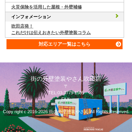
火災保険を活用した屋根・外壁補修
インフォメーション
吹田店発！
これだけは伝えおきたい外壁塗装コラム
対応エリア一覧はこちら
街の外壁塗装やさん吹田店
〒
TEL:03-3779-1505
FAX:
Copy right c 2016-2026 街の外壁塗装やさん All Rights Reserved.