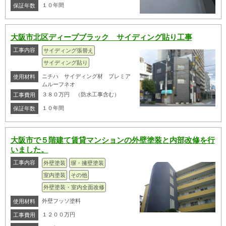
１０年間
保証年数
大阪市北区ディープブラック サイディング貼り工事
工事内容
サイディング張替え
サイディング貼り
ニチハ サイディング材 プレミア
使用材料
ムルーフネオ
３８０万円 （防水工事含む）
工事費用
１０年間
保証年数
大阪市で５階建て賃貸マンションの外壁塗装と内部改修を行
いました。
工事内容
外壁塗装
塀・擁壁塗装
室内塗装
その他
外壁塗装・室内全面改修
外壁フッソ塗料
使用材料
１２００万円
工事費用