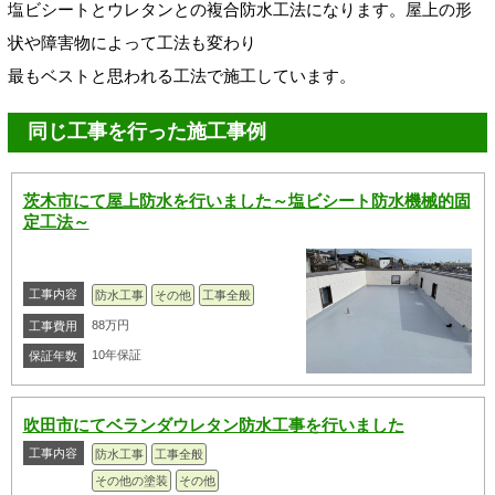
塩ビシートとウレタンとの複合防水工法になります。屋上の形
状や障害物によって工法も変わり
最もベストと思われる工法で施工しています。
同じ工事を行った施工事例
茨木市にて屋上防水を行いました～塩ビシート防水機械的固
定工法～
工事内容
防水工事
その他
工事全般
88万円
工事費用
10年保証
保証年数
吹田市にてベランダウレタン防水工事を行いました
工事内容
防水工事
工事全般
その他の塗装
その他