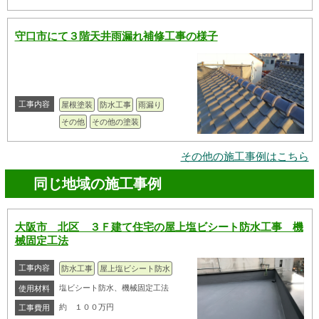
守口市にて３階天井雨漏れ補修工事の様子
工事内容
屋根塗装
防水工事
雨漏り
その他
その他の塗装
その他の施工事例はこちら
同じ地域の施工事例
大阪市 北区 ３Ｆ建て住宅の屋上塩ビシート防水工事 機
械固定工法
工事内容
防水工事
屋上塩ビシート防水
塩ビシート防水、機械固定工法
使用材料
約 １００万円
工事費用