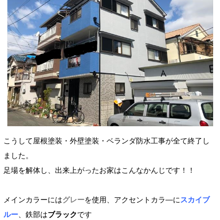
こうして屋根塗装・外壁塗装・ベランダ防水工事が全て終了し
ました。
足場を解体し、出来上がったお家はこんなかんじです！！
メインカラーには
グレー
を使用、アクセントカラ―に
スカイブ
ルー
、鉄部は
ブラック
です