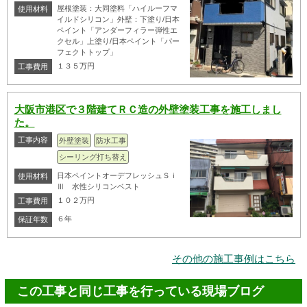
屋根塗装：大同塗料「ハイルーフマ
使用材料
イルドシリコン」外壁：下塗り/日本
ペイント「アンダーフィラー弾性エ
クセル」上塗り/日本ペイント「パー
フェクトトップ」
１３５万円
工事費用
大阪市港区で３階建てＲＣ造の外壁塗装工事を施工しまし
た。
工事内容
外壁塗装
防水工事
シーリング打ち替え
日本ペイントオーデフレッシュＳｉ
使用材料
Ⅲ 水性シリコンベスト
１０２万円
工事費用
６年
保証年数
その他の施工事例はこちら
この工事と同じ工事を行っている現場ブログ