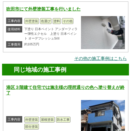
吹田市にて外壁塗装工事を行いました
工事内容
外壁塗装
色選び
塗料
その他
下塗り 日本ペイント アンダーフィラ
使用材料
ー弾性エクセル 上塗り 日本ペイン
ト オーデフレッシュSiⅢ
約105万円
工事費用
その他の施工事例はこちら
同じ地域の施工事例
港区３階建て住宅では施主様の理想通りの色へ塗り替えが終
了
工事内容
外壁塗装
屋根塗装
防水工事
部分塗装