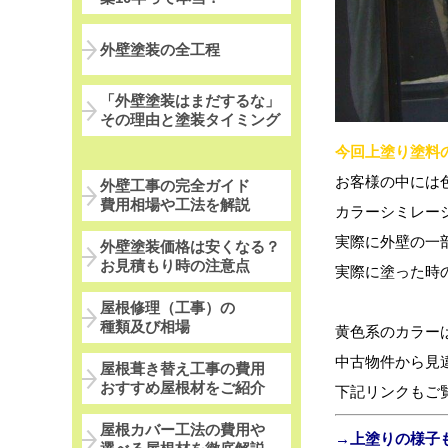
外壁塗装の全工程
「外壁塗装はまだするな」
その理由と塗装タイミング
今回上塗り塗料
お客様の中には
外壁工事の完全ガイド
費用相場や工法を解説
カラーシミレー
実際に外壁の一
外壁塗装価格は安くなる？
お見積もり時の注意点
実際に塗った時
屋根修理（工事）の
種類及び相場
黄色系のカラー
中古物件から見
屋根葺き替え工事の費用
おすすめ屋根材をご紹介
下記リンクもご
屋根カバー工法の費用や
→上塗りの様子