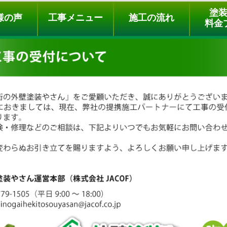
ュー
施工の流れ
会社概要
料金プラン
無料点検
塗
様の声
工事メニュー
施工の流れ
料金