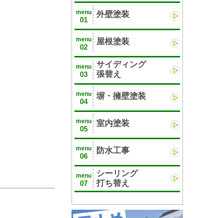
menu
外壁塗装
01
menu
屋根塗装
02
サイディング
menu
張替え
03
menu
塀・擁壁塗装
04
menu
室内塗装
05
menu
防水工事
06
シーリング
menu
打ち替え
07