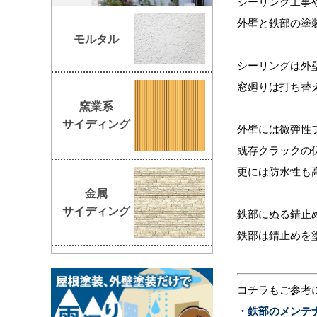
シーリング工事
外壁と鉄部の塗
モルタル
シーリングは外
窓廻りは打ち替
窯業系
サイディング
外壁には微弾性
既存クラックの
更には防水性も
金属
サイディング
鉄部にぬる錆止
鉄部は錆止めを
コチラもご参考
・
鉄部のメンテ