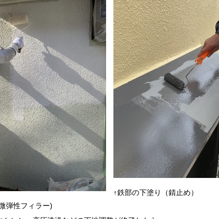
↑鉄部の下塗り（錆止め）
(微弾性フィラー)