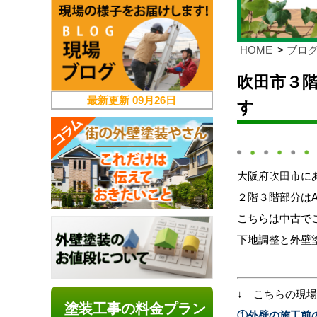
HOME
ブロ
吹田市３階
最新更新
09月26日
す
大阪府吹田市に
２階３階部分は
こちらは中古で
下地調整と外壁
↓ こちらの現
塗装工事の料金プラン
①外壁の施工前