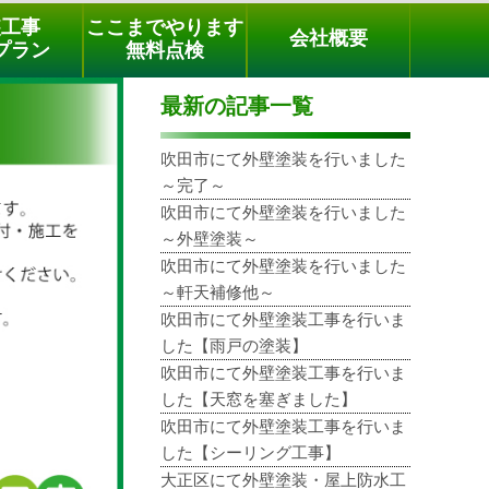
メールでのご相談
電話でのご相談
[9時～18時まで受付中]
装工事
ここまでやります
会社概要
phone
プラン
無料点検
最新の記事一覧
吹田市にて外壁塗装を行いました
～完了～
吹田市にて外壁塗装を行いました
～外壁塗装～
吹田市にて外壁塗装を行いました
～軒天補修他～
吹田市にて外壁塗装工事を行いま
した【雨戸の塗装】
吹田市にて外壁塗装工事を行いま
した【天窓を塞ぎました】
吹田市にて外壁塗装工事を行いま
した【シーリング工事】
大正区にて外壁塗装・屋上防水工