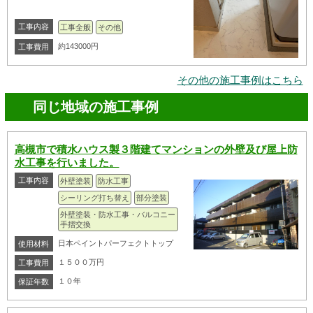
工事内容
工事全般
その他
約143000円
工事費用
その他の施工事例はこちら
同じ地域の施工事例
高槻市で積水ハウス製３階建てマンションの外壁及び屋上防
水工事を行いました。
工事内容
外壁塗装
防水工事
シーリング打ち替え
部分塗装
外壁塗装・防水工事・バルコニー
手摺交換
日本ペイントパーフェクトトップ
使用材料
１５００万円
工事費用
１０年
保証年数