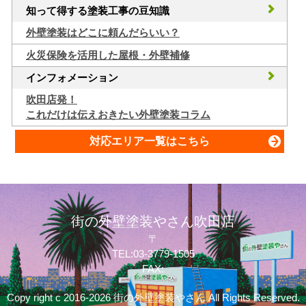
知って得する塗装工事の豆知識
外壁塗装はどこに頼んだらいい？
火災保険を活用した屋根・外壁補修
インフォメーション
吹田店発！
これだけは伝えおきたい外壁塗装コラム
対応エリア一覧はこちら
街の外壁塗装やさん吹田店
〒
TEL:03-3779-1505
FAX:
Copy right c 2016-2026 街の外壁塗装やさん All Rights Reserved.