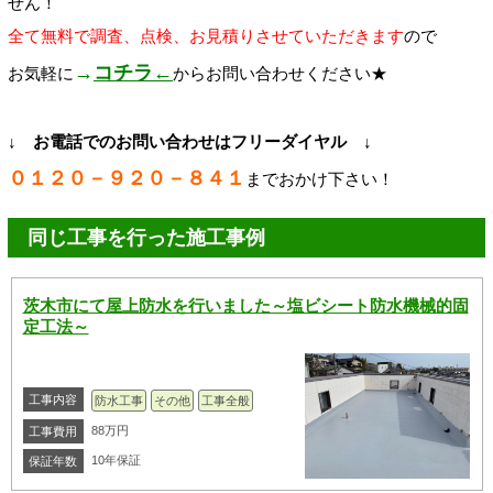
せん！
全て無料で調査、点検、お見積りさせていただきます
ので
→
コチラ←
お気軽に
からお問い合わせください★
↓ お電話でのお問い合わせはフリーダイヤル ↓
０１２０－９２０－８４１
までおかけ下さい！
同じ工事を行った施工事例
茨木市にて屋上防水を行いました～塩ビシート防水機械的固
定工法～
工事内容
防水工事
その他
工事全般
88万円
工事費用
10年保証
保証年数