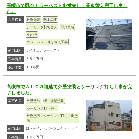
高槻市で既存カラーベストを撤去し、葺き替え完工しまし
た。
工事内容
外壁塗装
防水工事
シーリング打ち替え
部分塗装
その他
カラーベスト葺き替え工事
ケイミュカラーベスト
使用材料
５５０万円
工事費用
１０年間
保証年数
高槻市でＡＬＣ３階建て外壁塗装とシーリング打ち工事が完
了しました。
工事内容
外壁塗装
塀・擁壁塗装
シーリング打ち替え
外壁塗装・シーリング打ち・塀塗
装
日本ペイントパーフェクトトップ
使用材料
１４８万円
工事費用