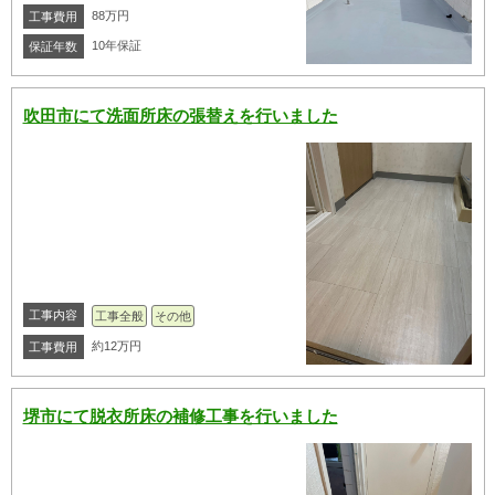
88万円
工事費用
10年保証
保証年数
吹田市にて洗面所床の張替えを行いました
工事内容
工事全般
その他
約12万円
工事費用
堺市にて脱衣所床の補修工事を行いました