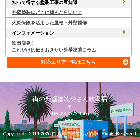
知って得する塗装工事の豆知識
外壁塗装はどこに頼んだらいい？
火災保険を活用した屋根・外壁補修
インフォメーション
吹田店発！
これだけは伝えおきたい外壁塗装コラム
対応エリア一覧はこちら
街の外壁塗装やさん吹田店
〒
TEL:03-3779-1505
FAX:
Copy right c 2016-2026 街の外壁塗装やさん All Rights Reserved.