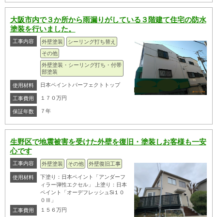
大阪市内で３か所から雨漏りがしている３階建て住宅の防水
塗装を行いました。
工事内容
外壁塗装
シーリング打ち替え
その他
外壁塗装・シーリング打ち・付帯
部塗装
日本ペイントパーフェクトトップ
使用材料
１７０万円
工事費用
７年
保証年数
生野区で地震被害を受けた外壁を復旧・塗装しお客様も一安
心です
工事内容
外壁塗装
その他
外壁復旧工事
下塗り：日本ペイント「アンダーフ
使用材料
ィラー弾性エクセル」 上塗り：日本
ペイント「オーデフレッシュSi１０
０Ⅲ」
１５６万円
工事費用