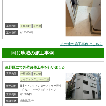
工事内容
工事全般
その他
約143000円
工事費用
その他の施工事例はこちら
同じ地域の施工事例
生野区にて外壁改修工事を行いました
工事内容
外壁塗装
その他
サイディングカバー工法
日本ペイントアンダーフィラー弾性
使用材料
エクセル パーフェクトトップ
約188万円
工事費用
塗膜保証7年
保証年数