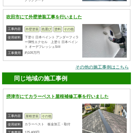
吹田市にて外壁塗装工事を行いました
工事内容
外壁塗装
色選び
塗料
その他
下塗り 日本ペイント アンダーフィラ
使用材料
ー弾性エクセル 上塗り 日本ペイン
ト オーデフレッシュSiⅢ
約105万円
工事費用
その他の施工事例はこちら
同じ地域の施工事例
摂津市にてカラーベスト屋根補修工事を行いました
工事内容
屋根塗装
その他
カラーベスト 板金加工・取付
使用材料
125,400円
工事費用