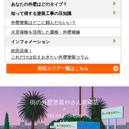
あなたの外壁はどのタイプ？
知って得する塗装工事の豆知識
外壁塗装はどこに頼んだらいい？
火災保険を活用した屋根・外壁補修
インフォメーション
吹田店発！
これだけは伝えおきたい外壁塗装コラム
対応エリア一覧はこちら
街の外壁塗装やさん吹田店
〒
TEL:03-3779-1505
FAX: