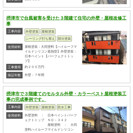
摂津市で台風被害を受けた３階建て住宅の外壁・屋根改修工
事
工事内容
外壁塗装
屋根塗装
シーリング打ち替え
部分塗装
屋根塗装：大同塗料【ハイルーフマ
使用材料
イルドシリコン遮熱型】外壁塗装：
日本ペイント【パーフェクトトッ
プ】
約２００万円
工事費用
外壁：７年間
保証年数
摂津市で３階建てのモルタル外壁・カラーベスト屋根塗装工
事の完成事例です。
工事内容
外壁塗装
屋根塗装
防水工事
外壁塗料 ： 日本ペイントパーフ
使用材料
ェクトトップ ＮＤ－３４２
屋根塗料 ： 大同
塗料ハイルーフマイルドシリコン