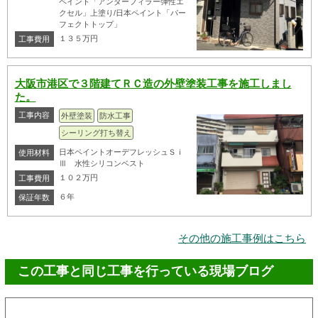
ペイント「アンダーフィラー弾性エ
クセル」上塗り/日本ペイント「パー
フェクトトップ」
１３５万円
工事費用
大阪市港区で３階建てＲＣ造の外壁塗装工事を施工しまし
た。
工事内容
外壁塗装
防水工事
シーリング打ち替え
日本ペイントオーデフレッシュＳｉ
使用材料
Ⅲ 水性シリコンベスト
１０２万円
工事費用
６年
保証年数
その他の施工事例はこちら
この工事と同じ工事を行っている現場ブログ