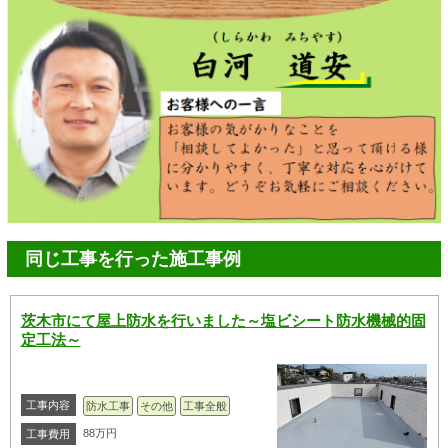
同じ工事を行った施工事例
茨木市にて屋上防水を行いました～塩ビシート防水機械的固
定工法～
工事内容
防水工事
その他
工事全般
88万円
工事費用