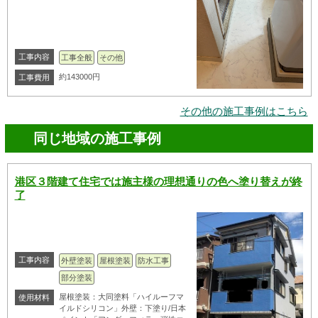
工事内容
工事全般
その他
約143000円
工事費用
その他の施工事例はこちら
同じ地域の施工事例
港区３階建て住宅では施主様の理想通りの色へ塗り替えが終
了
工事内容
外壁塗装
屋根塗装
防水工事
部分塗装
屋根塗装：大同塗料「ハイルーフマ
使用材料
イルドシリコン」外壁：下塗り/日本