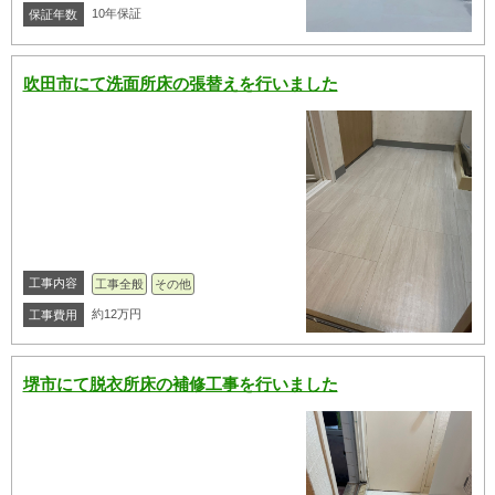
10年保証
保証年数
吹田市にて洗面所床の張替えを行いました
工事内容
工事全般
その他
約12万円
工事費用
堺市にて脱衣所床の補修工事を行いました