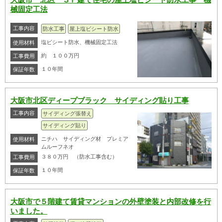
械固定工法
工事内容
防水工事
屋上塩ビシート防水
塩ビシート防水、機械固定工法
使用材料
約 １００万円
工事費用
１０年間
保証年数
大阪市北区ディープブラック サイディング貼り工事
工事内容
サイディング張替え
サイディング貼り
ニチハ サイディング材 プレミア
使用材料
ムルーフネオ
３８０万円 （防水工事含む）
工事費用
１０年間
保証年数
大阪市で５階建て賃貸マンションの外壁塗装と内部改修を行
いました。