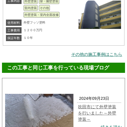
工事内容
外壁塗装
塀・擁壁塗装
室内塗装
その他
外壁塗装・室内全面改修
外壁フッソ塗料
使用材料
１２００万円
工事費用
１０年
保証年数
その他の施工事例はこちら
この工事と同じ工事を行っている現場ブログ
2024年09月23日
吹田市にて外壁塗装
を行いました～外壁
塗装～