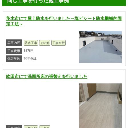
同じ工事を行った施工事例
茨木市にて屋上防水を行いました～塩ビシート防水機械的固
定工法～
工事内容
防水工事
その他
工事全般
88万円
工事費用
10年保証
保証年数
吹田市にて洗面所床の張替えを行いました