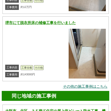
工事内容
工事全般
その他
約12万円
工事費用
堺市にて脱衣所床の補修工事を行いました
工事内容
工事全般
その他
約143000円
工事費用
その他の施工事例はこちら
同じ地域の施工事例
大阪市 北区 ３Ｆ建て住宅の屋上塩ビシート防水工事 機