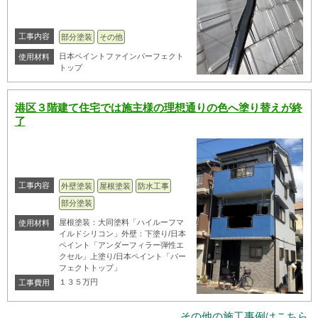
工事内容
部分塗装
その他
日本ペイントファインパーフェクト
使用材料
トップ
港区３階建て住宅では施主様の理想通りの色へ塗り替えが終
了
工事内容
外壁塗装
屋根塗装
防水工事
部分塗装
屋根塗装：大同塗料「ハイルーフマ
使用材料
イルドシリコン」外壁：下塗り/日本
ペイント「アンダーフィラー弾性エ
クセル」上塗り/日本ペイント「パー
フェクトトップ」
１３５万円
工事費用
その他の施工事例はこちら