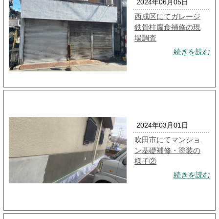
2024年06月05日
西成区にてガレージ
鉄骨柱腐食補修の現
場調査
続きを読む
2024年03月01日
吹田市にてマンショ
ン基礎補修・塗装の
様子②
続きを読む