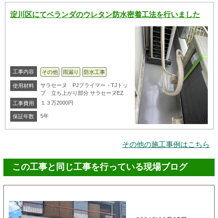
淀川区にてベランダのウレタン防水密着工法を行いました
工事内容
その他
雨漏り
防水工事
サラセーヌ PJプライマー・TJトッ
使用材料
プ 立ち上がり部分 サラセーヌEZ
１３万2000円
工事費用
5年
保証年数
その他の施工事例はこちら
この工事と同じ工事を行っている現場ブログ