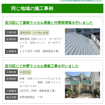
同じ地域の施工事例
淀川区にて屋根ラジカル塗装と付帯部塗装を行いました
工事内容
屋根塗装
その他の塗装
屋根塗装 :日本ペイント サーモアイ
使用材料
シーラ 日本ペイント サーモアイ
４F
１２５万円（外壁・屋根塗装工事）
工事費用
淀川区にて外壁ラジカル塗装工事を行いました
工事内容
外壁塗装
外壁：日本ペイントパーフェクトサ
使用材料
ーフ 屋根：日本ペイント
サーモアイ４F
125万円（外壁・屋根塗装工事）
工事費用
外壁塗膜保証 ７年
保証年数