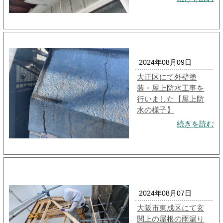
2024年08月09日
大正区にて外壁塗
装・屋上防水工事を
行いました【屋上防
水の様子】
続きを読む
2024年08月07日
大阪市東成区にて玄
関上の屋根の雨漏り