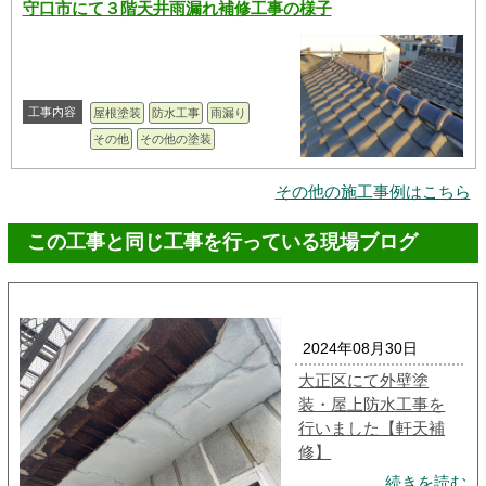
守口市にて３階天井雨漏れ補修工事の様子
工事内容
屋根塗装
防水工事
雨漏り
その他
その他の塗装
その他の施工事例はこちら
この工事と同じ工事を行っている現場ブログ
2024年08月30日
大正区にて外壁塗
装・屋上防水工事を
行いました【軒天補
修】
続きを読む