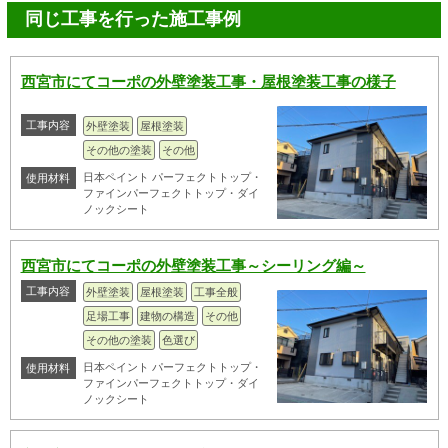
同じ工事を行った施工事例
西宮市にてコーポの外壁塗装工事・屋根塗装工事の様子
工事内容
外壁塗装
屋根塗装
その他の塗装
その他
日本ペイント パーフェクトトップ・
使用材料
ファインパーフェクトトップ・ダイ
ノックシート
西宮市にてコーポの外壁塗装工事～シーリング編～
工事内容
外壁塗装
屋根塗装
工事全般
足場工事
建物の構造
その他
その他の塗装
色選び
日本ペイント パーフェクトトップ・
使用材料
ファインパーフェクトトップ・ダイ
ノックシート