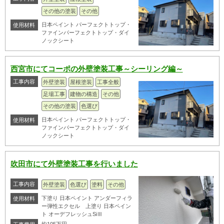
その他の塗装
その他
日本ペイント パーフェクトトップ・
使用材料
ファインパーフェクトトップ・ダイ
ノックシート
西宮市にてコーポの外壁塗装工事～シーリング編～
工事内容
外壁塗装
屋根塗装
工事全般
足場工事
建物の構造
その他
その他の塗装
色選び
日本ペイント パーフェクトトップ・
使用材料
ファインパーフェクトトップ・ダイ
ノックシート
吹田市にて外壁塗装工事を行いました
工事内容
外壁塗装
色選び
塗料
その他
下塗り 日本ペイント アンダーフィラ
使用材料
ー弾性エクセル 上塗り 日本ペイン
ト オーデフレッシュSiⅢ