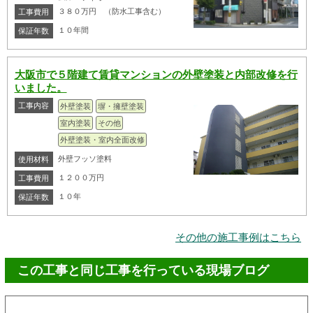
３８０万円 （防水工事含む）
工事費用
１０年間
保証年数
大阪市で５階建て賃貸マンションの外壁塗装と内部改修を行
いました。
工事内容
外壁塗装
塀・擁壁塗装
室内塗装
その他
外壁塗装・室内全面改修
外壁フッソ塗料
使用材料
１２００万円
工事費用
１０年
保証年数
その他の施工事例はこちら
この工事と同じ工事を行っている現場ブログ