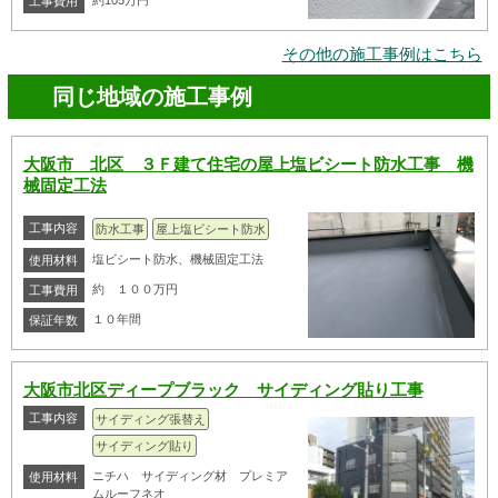
約105万円
工事費用
その他の施工事例はこちら
同じ地域の施工事例
大阪市 北区 ３Ｆ建て住宅の屋上塩ビシート防水工事 機
械固定工法
工事内容
防水工事
屋上塩ビシート防水
塩ビシート防水、機械固定工法
使用材料
約 １００万円
工事費用
１０年間
保証年数
大阪市北区ディープブラック サイディング貼り工事
工事内容
サイディング張替え
サイディング貼り
ニチハ サイディング材 プレミア
使用材料
ムルーフネオ