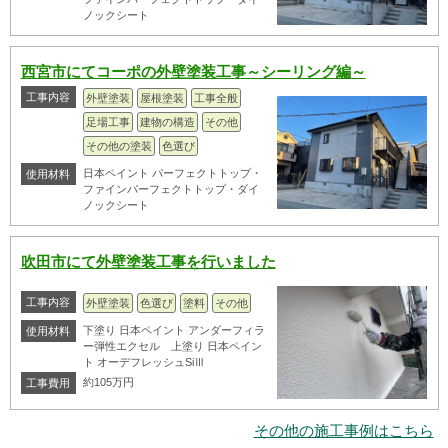
ノックシート
西宮市にてコーポの外壁塗装工事～シーリング編～
工事内容
外壁塗装
屋根塗装
工事全般
足場工事
建物の構造
その他
その他の塗装
色選び
日本ペイント パーフェクトトップ・
使用材料
ファインパーフェクトトップ・ダイ
ノックシート
吹田市にて外壁塗装工事を行いました
工事内容
外壁塗装
色選び
塗料
その他
下塗り 日本ペイント アンダーフィラ
使用材料
ー弾性エクセル 上塗り 日本ペイン
ト オーデフレッシュSiⅢ
約105万円
工事費用
その他の施工事例はこちら