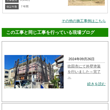
工事費用
７年間
保証年数
その他の施工事例はこちら
この工事と同じ工事を行っている現場ブログ
2024年09月26日
吹田市にて外壁塗装
を行いました～完了
～
続きを読む