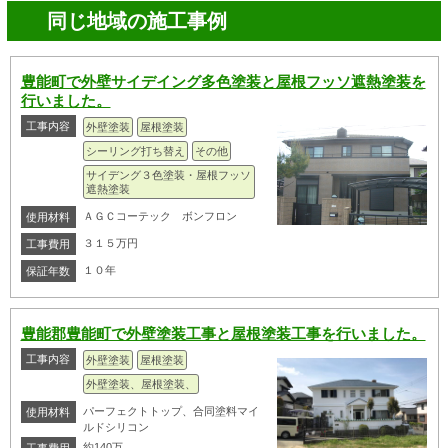
同じ地域の施工事例
豊能町で外壁サイデイング多色塗装と屋根フッソ遮熱塗装を
行いました。
工事内容
外壁塗装
屋根塗装
シーリング打ち替え
その他
サイデング３色塗装・屋根フッソ
遮熱塗装
ＡＧＣコーテック ボンフロン
使用材料
３１５万円
工事費用
１０年
保証年数
豊能郡豊能町で外壁塗装工事と屋根塗装工事を行いました。
工事内容
外壁塗装
屋根塗装
外壁塗装、屋根塗装、
パーフェクトトップ、合同塗料マイ
使用材料
ルドシリコン
約140万