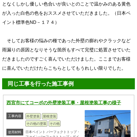
となくしかし優しい色合いが良いとのことで温かみのある黄色
が入った白色の色をおススメさせていただきました。（日本ペ
イント標準色ND－１７４）
そしてお客様の悩みの種であった外壁の膨れやクラックなど
雨漏りの原因となりそうな箇所もすべて完璧に処置させていた
だきましたのですごく喜んでいただけました。ここまでお客様
に喜んでいただけたらこちらとしてもうれしい限りでした。
同じ工事を行った施工事例
西宮市にてコーポの外壁塗装工事・屋根塗装工事の様子
工事内容
外壁塗装
屋根塗装
その他の塗装
その他
日本ペイント パーフェクトトップ・
使用材料
ファインパーフェクトトップ・ダイ