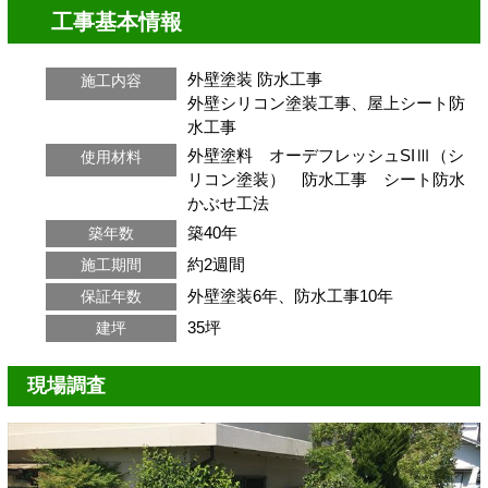
工事基本情報
外壁塗装
防水工事
施工内容
外壁シリコン塗装工事、屋上シート防
水工事
外壁塗料 オーデフレッシュSIⅢ（シ
使用材料
リコン塗装） 防水工事 シート防水
かぶせ工法
築40年
築年数
約2週間
施工期間
外壁塗装6年、防水工事10年
保証年数
35坪
建坪
現場調査