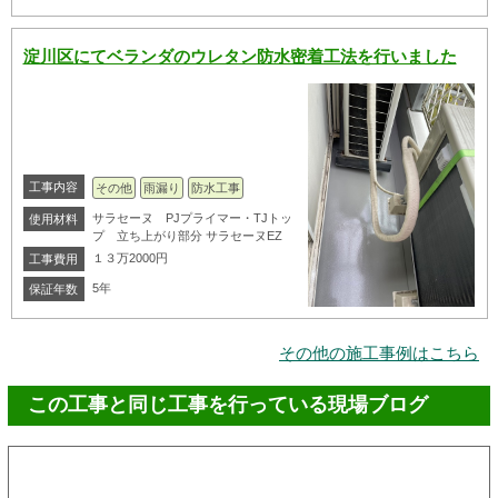
淀川区にてベランダのウレタン防水密着工法を行いました
工事内容
その他
雨漏り
防水工事
サラセーヌ PJプライマー・TJトッ
使用材料
プ 立ち上がり部分 サラセーヌEZ
１３万2000円
工事費用
5年
保証年数
その他の施工事例はこちら
この工事と同じ工事を行っている現場ブログ