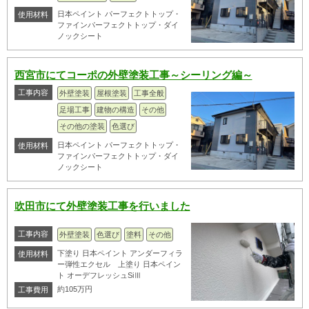
日本ペイント パーフェクトトップ・
使用材料
ファインパーフェクトトップ・ダイ
ノックシート
西宮市にてコーポの外壁塗装工事～シーリング編～
工事内容
外壁塗装
屋根塗装
工事全般
足場工事
建物の構造
その他
その他の塗装
色選び
日本ペイント パーフェクトトップ・
使用材料
ファインパーフェクトトップ・ダイ
ノックシート
吹田市にて外壁塗装工事を行いました
工事内容
外壁塗装
色選び
塗料
その他
下塗り 日本ペイント アンダーフィラ
使用材料
ー弾性エクセル 上塗り 日本ペイン
ト オーデフレッシュSiⅢ
約105万円
工事費用