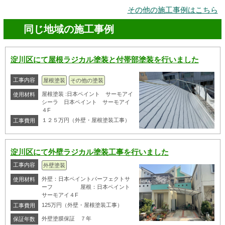
その他の施工事例はこちら
同じ地域の施工事例
淀川区にて屋根ラジカル塗装と付帯部塗装を行いました
工事内容
屋根塗装
その他の塗装
屋根塗装 :日本ペイント サーモアイ
使用材料
シーラ 日本ペイント サーモアイ
４F
１２５万円（外壁・屋根塗装工事）
工事費用
淀川区にて外壁ラジカル塗装工事を行いました
工事内容
外壁塗装
外壁：日本ペイントパーフェクトサ
使用材料
ーフ 屋根：日本ペイント
サーモアイ４F
125万円（外壁・屋根塗装工事）
工事費用
外壁塗膜保証 ７年
保証年数