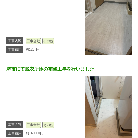
工事内容
工事全般
その他
約12万円
工事費用
堺市にて脱衣所床の補修工事を行いました
工事内容
工事全般
その他
約143000円
工事費用