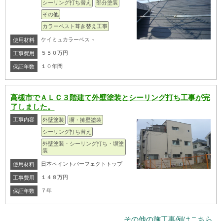
シーリング打ち替え
部分塗装
その他
カラーベスト葺き替え工事
ケイミュカラーベスト
使用材料
５５０万円
工事費用
１０年間
保証年数
高槻市でＡＬＣ３階建て外壁塗装とシーリング打ち工事が完
了しました。
工事内容
外壁塗装
塀・擁壁塗装
シーリング打ち替え
外壁塗装・シーリング打ち・塀塗
装
日本ペイントパーフェクトトップ
使用材料
１４８万円
工事費用
７年
保証年数
その他の施工事例はこちら