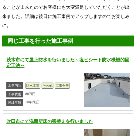
ることが出来たのでお客様にも大変満足していただくことが出
来ました。詳細は後日に施工事例でアップしますのでお楽しみ
に。
同じ工事を行った施工事例
茨木市にて屋上防水を行いました～塩ビシート防水機械的固
定工法～
工事内容
防水工事
その他
工事全般
88万円
工事費用
10年保証
保証年数
吹田市にて洗面所床の張替えを行いました