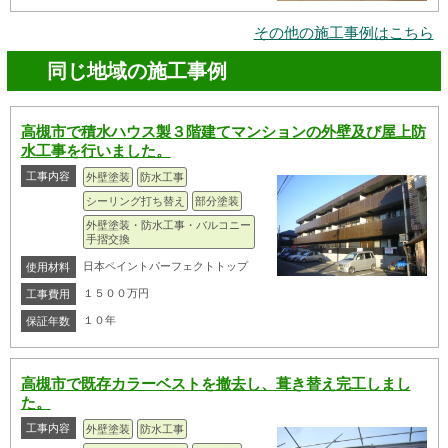
その他の施工事例はこちら
同じ地域の施工事例
高槻市で積水ハウス製３階建てマンションの外壁及び屋上防
水工事を行いました。
工事内容
外壁塗装
防水工事
シーリング打ち替え
部分塗装
外壁塗装・防水工事・バルコニー
手摺交換
日本ペイントパーフェクトトップ
使用材料
１５００万円
工事費用
１０年
保証年数
高槻市で既存カラーベストを撤去し、葺き替え完工しまし
た。
工事内容
外壁塗装
防水工事