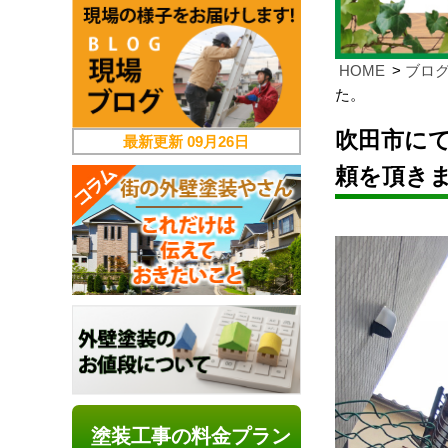
HOME
ブロ
た。
吹田市に
最新更新
09月26日
頼を頂き
塗装工事の料金プラン