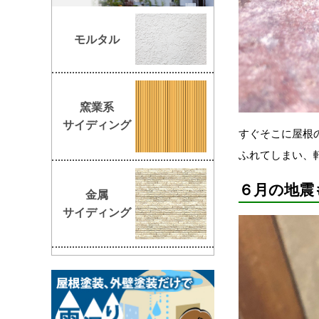
モルタル
窯業系
サイディング
すぐそこに屋根
ふれてしまい、
６月の地震
金属
サイディング