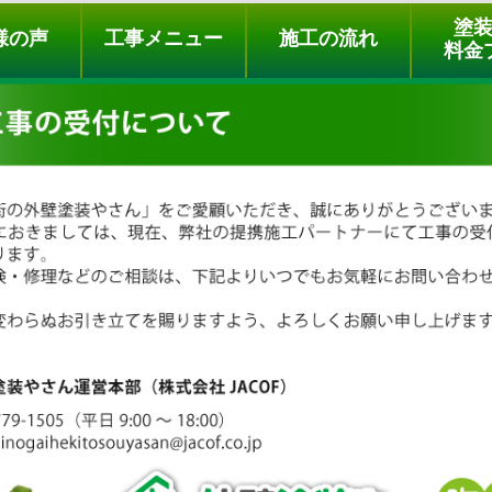
ュー
施工の流れ
会社概要
料金プラン
無料点検
塗
様の声
工事メニュー
施工の流れ
料金