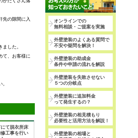
のがたくさん落
軒先の隙間に入
オンラインでの
無料相談・ご提案を実施
外壁塗装のよくある質問で
不安や疑問を解決！
きました。
めて、お客様に
外壁塗装の助成金
条件や申請の流れを解説
外壁塗装を失敗させない
５つの分岐点
い。
外壁塗装に追加料金
って発生するの？
外壁塗装の相見積もり
必要性と活用方法を解説！
市にて脱衣所床
補修工事を行い
外壁塗装の相場と