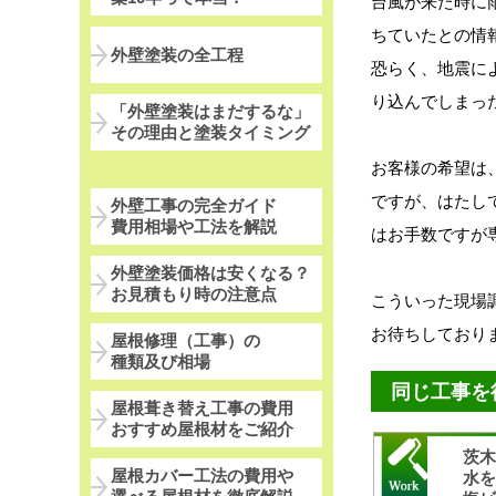
台風が来た時に
ちていたとの情
外壁塗装の全工程
恐らく、地震に
り込んでしまっ
「外壁塗装はまだするな」
その理由と塗装タイミング
お客様の希望は
ですが、はたし
外壁工事の完全ガイド
費用相場や工法を解説
はお手数ですが
外壁塗装価格は安くなる？
お見積もり時の注意点
こういった現場
お待ちしており
屋根修理（工事）の
種類及び相場
同じ工事を
屋根葺き替え工事の費用
おすすめ屋根材をご紹介
茨
屋根カバー工法の費用や
水