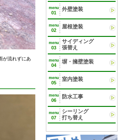
menu
外壁塗装
01
menu
屋根塗装
02
サイディング
menu
張替え
03
雨が流れずにあ
menu
塀・擁壁塗装
04
menu
室内塗装
05
menu
防水工事
06
シーリング
menu
打ち替え
07