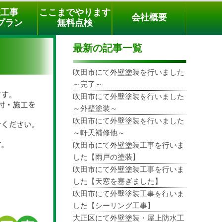
メールでのご相談
電話でのご相談
[9時～18時まで受付中]
装工事
ここまでやります
会社概要
phone
プラン
無料点検
最新の記事一覧
吹田市にて外壁塗装を行いました
～完了～
吹田市にて外壁塗装を行いました
～外壁塗装～
吹田市にて外壁塗装を行いました
～軒天補修他～
吹田市にて外壁塗装工事を行いま
した【雨戸の塗装】
吹田市にて外壁塗装工事を行いま
した【天窓を塞ぎました】
吹田市にて外壁塗装工事を行いま
した【シーリング工事】
大正区にて外壁塗装・屋上防水工