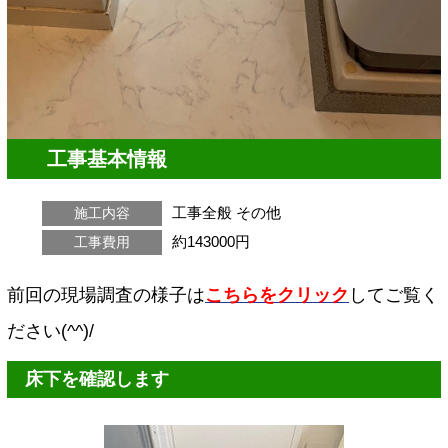
工事基本情報
工事全般
その他
施工内容
約143000円
工事費用
前回の現場調査の様子は
こちらをクリック
してご覧く
ださい(^^)/
床下を確認します