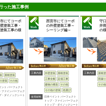
行った施工事例
宮市にてコーポ
西宮市にてコーポ
守
外壁塗装工事・
の外壁塗装工事～
井
根塗装工事の様
シーリング編～
の
工事内容
工事内容
外壁塗装
屋根塗装
屋根塗
装
屋根塗装
工事全般
足場工事
雨漏り
の塗装
その他
建物の構造
その他
その他
イント パーフェクト
その他の塗装
色選び
・ファインパーフェク
プ・ダイノックシート
日本ペイント パーフェクト
使用材料
トップ・ファインパーフェク
トトップ・ダイノックシート