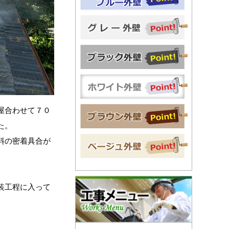
屋合わせて７０
た。
料の密着具合が
装工程に入って