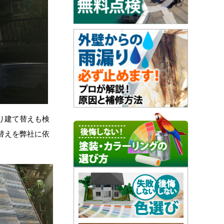
り建て替えも検
替えを弊社に依