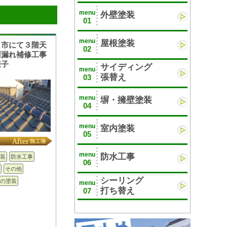
menu
外壁塗装
01
menu
屋根塗装
口市にて３階天
02
雨漏れ補修工事
様子
サイディング
menu
張替え
03
menu
塀・擁壁塗装
04
menu
室内塗装
05
menu
防水工事
装
防水工事
06
その他
シーリング
の塗装
menu
打ち替え
07