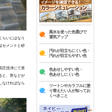
風水を使った色選びで
運気アップ
くらいにはなり
はセメントと砂
汚れが目立ちにくい色・
汚れが目立ちやすい色
高圧洗浄にて塗
色あせしやすい色・
色あせしにくい色
ると、苔などが
しなければなら
ツートンやカラフルに塗
り替えたい人が知ってお
くべきこと