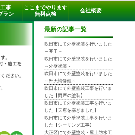
メールでのご相談
電話でのご相談
[9時～18時まで受付中]
装工事
ここまでやります
会社概要
phone
プラン
無料点検
最新の記事一覧
吹田市にて外壁塗装を行いました
～完了～
吹田市にて外壁塗装を行いました
～外壁塗装～
吹田市にて外壁塗装を行いました
～軒天補修他～
吹田市にて外壁塗装工事を行いま
した【雨戸の塗装】
吹田市にて外壁塗装工事を行いま
した【天窓を塞ぎました】
吹田市にて外壁塗装工事を行いま
した【シーリング工事】
大正区にて外壁塗装・屋上防水工