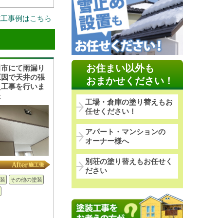
施工事例はこちら
お住まい以外も
田市にて雨漏り
原因で天井の張
おまかせください！
え工事を行いま
た
工場・倉庫の塗り替えもお
任せください！
アパート・マンションの
オーナー様へ
別荘の塗り替えもお任せく
ださい
装
その他の塗装