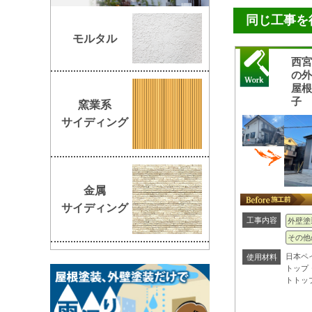
同じ工事を
モルタル
西
の
屋
子
窯業系
サイディング
金属
サイディング
工事内容
外壁塗
その他
日本ペ
使用材料
トップ
トトッ