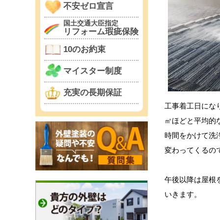
不安ゼロ宣言
国土交通大臣指定
リフォーム瑕疵保険
10のお約束
マイスター制度
充実の長期保証
工事着工日にな
㎡ほどと平均的
時間をかけて洗
変わってくるの
午後以降は屋根
いきます。