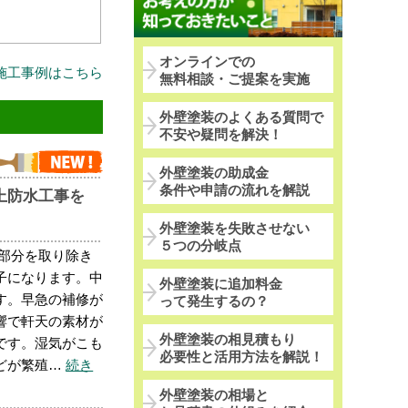
オンラインでの
施工事例はこちら
無料相談・ご提案を実施
外壁塗装のよくある質問で
不安や疑問を解決！
外壁塗装の助成金
条件や申請の流れを解説
上防水工事を
外壁塗装を失敗させない
５つの分岐点
る部分を取り除き
子になります。中
外壁塗装に追加料金
す。早急の補修が
って発生するの？
響で軒天の素材が
外壁塗装の相見積もり
です。湿気がこも
必要性と活用方法を解説！
どが繁殖…
続き
外壁塗装の相場と