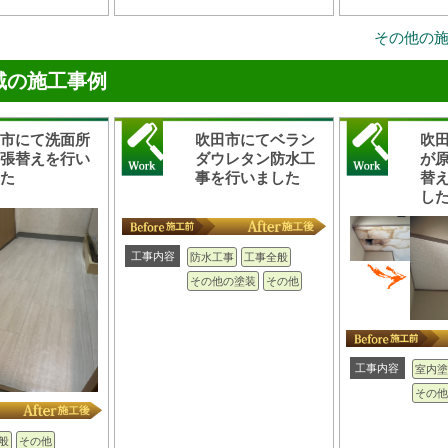
その他の
域の施工事例
田市にて洗面所
吹田市にてベラン
吹
の張替えを行い
ダウレタン防水工
が
した
事を行いました
替
し
工事内容
防水工事
工事全般
その他の塗装
その他
工事内容
室内塗
その他
般
その他