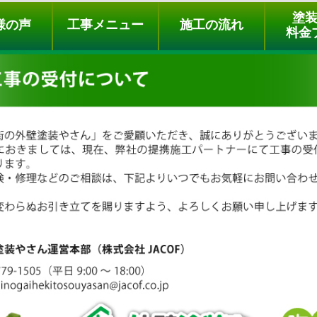
ュー
施工の流れ
会社概要
料金プラン
無料点検
塗
様の声
工事メニュー
施工の流れ
料金