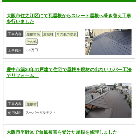
大阪市住之江区にて瓦屋根からスレート屋根へ葺き替え工事
を行いました
工事内容
屋根塗装
屋根材
その他の塗装
その他
225万円
工事費用
豊中市築30年の戸建て住宅で屋根を廃材の出ないカバー工法
でリフォーム
工事内容
屋根材
スーパーガルテクト
使用材料
大阪市平野区で台風被害を受けた屋根を修理しました