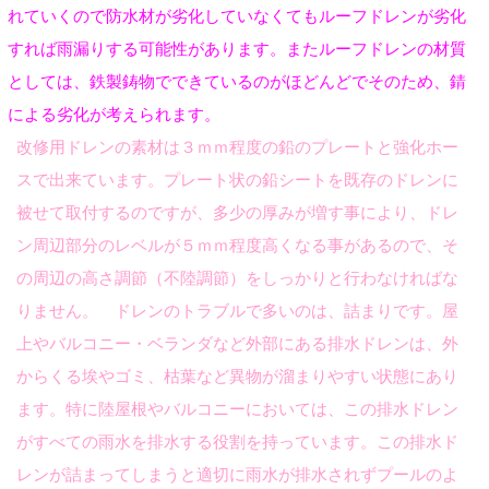
れていくので防水材が劣化していなくてもルーフドレンが劣化
すれば雨漏りする可能性があります。またルーフドレンの材質
としては、鉄製鋳物でできているのがほどんどでそのため、錆
による劣化が考えられます。
改修用ドレンの素材は３ｍｍ程度の鉛のプレートと強化ホー
スで出来ています。プレート状の鉛シートを既存のドレンに
被せて取付するのですが、多少の厚みが増す事により、ドレ
ン周辺部分のレベルが５ｍｍ程度高くなる事があるので、そ
の周辺の高さ調節（不陸調節
）
をしっかりと行わなければな
りません。
ドレンのトラブルで多いのは、詰まりです。
屋
上やバルコニー・ベランダなど外部にある排水ドレンは、外
からくる埃やゴミ、枯葉など異物が溜まりやすい状態にあり
ます。
特に陸屋根やバルコニーにおいては、この排水ドレン
がすべての雨水を排水する役割を持っています。この排水ド
レンが詰まってしまうと適切に雨水が排水されずプールのよ