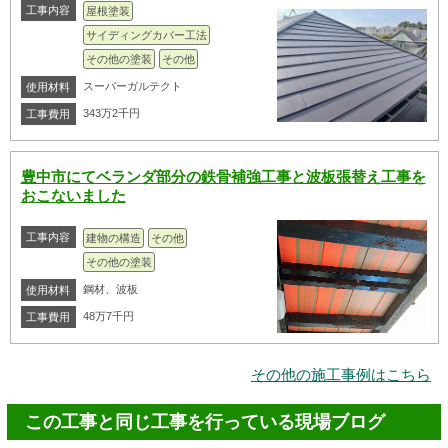
工事内容
屋根塗装
サイディングカバー工法
その他の塗装
その他
スーバーガルテクト
使用材料
343万2千円
工事費用
豊中市にてベランダ部分の鉄骨補強工事と波板張替え工事を
おこないました
工事内容
建物の構造
その他
その他の塗装
鋼材、波板
使用材料
48万7千円
工事費用
その他の施工事例はこちら
この工事と同じ工事を行っている現場ブログ