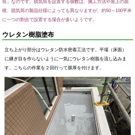
筒」なのです。脱気筒を設置する個数は、施工方法や屋上の面
積、脱気筒の製品仕様によっても異なりますが、約50～100平米
に一つの割合で設置する場合
が多いようです。
ウレタン樹脂塗布
立ち上がり部分はウレタン防水
密着工法です。平場（床面
）
に継ぎ目を作らないように一気にウレタン樹脂を流し込みま
す。こちらの作業を２回行って膜厚を付けます。