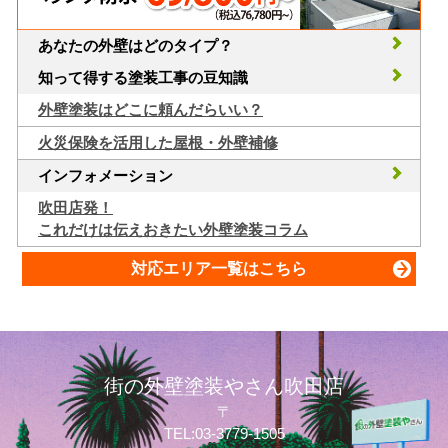
あなたの外壁はどのタイプ？
知って得する塗装工事の豆知識
外壁塗装はどこに頼んだらいい？
火災保険を活用した屋根・外壁補修
インフォメーション
吹田店発！
これだけは伝えおきたい外壁塗装コラム
対応エリア一覧はこちら
街の外壁塗装やさん吹田店
〒
TEL:03-3779-1505