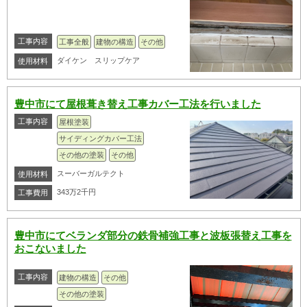
工事内容
工事全般
建物の構造
その他
ダイケン スリップケア
使用材料
豊中市にて屋根葺き替え工事カバー工法を行いました
工事内容
屋根塗装
サイディングカバー工法
その他の塗装
その他
スーバーガルテクト
使用材料
343万2千円
工事費用
豊中市にてベランダ部分の鉄骨補強工事と波板張替え工事を
おこないました
工事内容
建物の構造
その他
その他の塗装