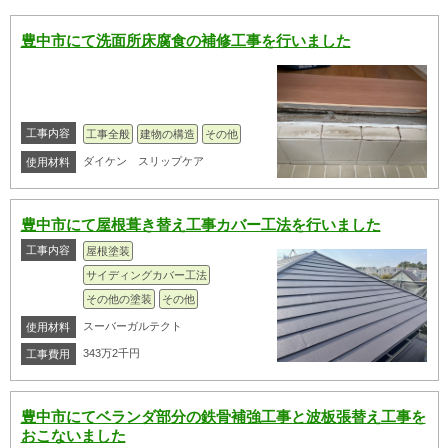
豊中市にて洗面所床腐食の補修工事を行いました
工事内容
工事全般
建物の構造
その他
ダイケン スリップケア
使用材料
豊中市にて屋根葺き替え工事カバー工法を行いました
工事内容
屋根塗装
サイディングカバー工法
その他の塗装
その他
スーバーガルテクト
使用材料
343万2千円
工事費用
豊中市にてベランダ部分の鉄骨補強工事と波板張替え工事を
おこないました