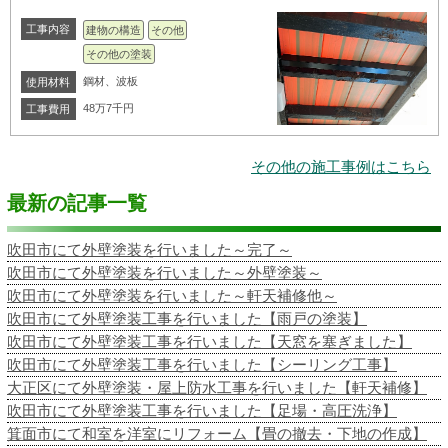
工事内容
建物の構造
その他
その他の塗装
鋼材、波板
使用材料
48万7千円
工事費用
その他の施工事例はこちら
最新の記事一覧
吹田市にて外壁塗装を行いました～完了～
吹田市にて外壁塗装を行いました～外壁塗装～
吹田市にて外壁塗装を行いました～軒天補修他～
吹田市にて外壁塗装工事を行いました【雨戸の塗装】
吹田市にて外壁塗装工事を行いました【天窓を塞ぎました】
吹田市にて外壁塗装工事を行いました【シーリング工事】
大正区にて外壁塗装・屋上防水工事を行いました【軒天補修】
吹田市にて外壁塗装工事を行いました【足場・高圧洗浄】
箕面市にて和室を洋室にリフォーム【畳の撤去・下地の作成】