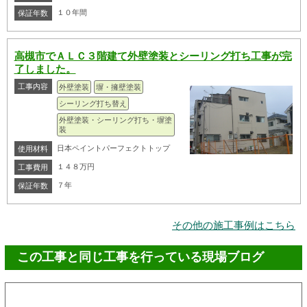
１０年間
保証年数
高槻市でＡＬＣ３階建て外壁塗装とシーリング打ち工事が完
了しました。
工事内容
外壁塗装
塀・擁壁塗装
シーリング打ち替え
外壁塗装・シーリング打ち・塀塗
装
日本ペイントパーフェクトトップ
使用材料
１４８万円
工事費用
７年
保証年数
その他の施工事例はこちら
この工事と同じ工事を行っている現場ブログ