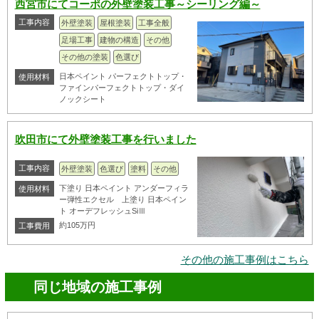
西宮市にてコーポの外壁塗装工事～シーリング編～
工事内容
外壁塗装
屋根塗装
工事全般
足場工事
建物の構造
その他
その他の塗装
色選び
日本ペイント パーフェクトトップ・
使用材料
ファインパーフェクトトップ・ダイ
ノックシート
吹田市にて外壁塗装工事を行いました
工事内容
外壁塗装
色選び
塗料
その他
下塗り 日本ペイント アンダーフィラ
使用材料
ー弾性エクセル 上塗り 日本ペイン
ト オーデフレッシュSiⅢ
約105万円
工事費用
その他の施工事例はこちら
同じ地域の施工事例