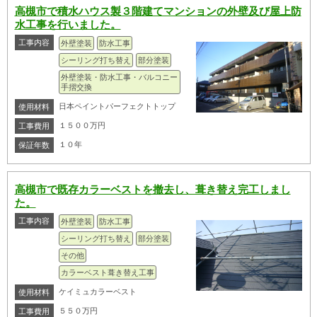
高槻市で積水ハウス製３階建てマンションの外壁及び屋上防
水工事を行いました。
工事内容
外壁塗装
防水工事
シーリング打ち替え
部分塗装
外壁塗装・防水工事・バルコニー
手摺交換
日本ペイントパーフェクトトップ
使用材料
１５００万円
工事費用
１０年
保証年数
高槻市で既存カラーベストを撤去し、葺き替え完工しまし
た。
工事内容
外壁塗装
防水工事
シーリング打ち替え
部分塗装
その他
カラーベスト葺き替え工事
ケイミュカラーベスト
使用材料
５５０万円
工事費用