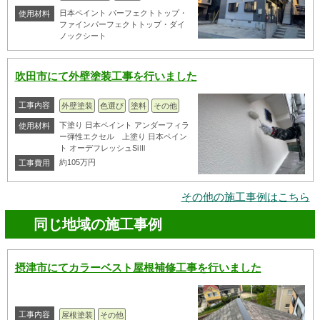
日本ペイント パーフェクトトップ・
使用材料
ファインパーフェクトトップ・ダイ
ノックシート
吹田市にて外壁塗装工事を行いました
工事内容
外壁塗装
色選び
塗料
その他
下塗り 日本ペイント アンダーフィラ
使用材料
ー弾性エクセル 上塗り 日本ペイン
ト オーデフレッシュSiⅢ
約105万円
工事費用
その他の施工事例はこちら
同じ地域の施工事例
摂津市にてカラーベスト屋根補修工事を行いました
工事内容
屋根塗装
その他