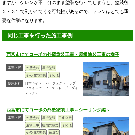
ますが、ケレンが不十分のまま塗装を行ってしまうと、塗装後
２～３年で剥がれてくる可能性があるので、ケレンはとても重
要な作業になります。
同じ工事を行った施工事例
西宮市にてコーポの外壁塗装工事・屋根塗装工事の様子
工事内容
外壁塗装
屋根塗装
その他の塗装
その他
日本ペイント パーフェクトトップ・
使用材料
ファインパーフェクトトップ・ダイ
ノックシート
西宮市にてコーポの外壁塗装工事～シーリング編～
工事内容
外壁塗装
屋根塗装
工事全般
足場工事
建物の構造
その他
その他の塗装
色選び