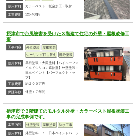
カラーベスト 板金加工・取付
使用材料
125,400円
工事費用
摂津市で台風被害を受けた３階建て住宅の外壁・屋根改修工
事
工事内容
外壁塗装
屋根塗装
シーリング打ち替え
部分塗装
屋根塗装：大同塗料【ハイルーフマ
使用材料
イルドシリコン遮熱型】外壁塗装：
日本ペイント【パーフェクトトッ
プ】
約２００万円
工事費用
外壁：７年間
保証年数
摂津市で３階建てのモルタル外壁・カラーベスト屋根塗装工
事の完成事例です。
工事内容
外壁塗装
屋根塗装
防水工事
外壁塗料 ： 日本ペイントパーフ
使用材料