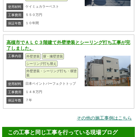
ケイミュカラーベスト
使用材料
５５０万円
工事費用
１０年間
保証年数
高槻市でＡＬＣ３階建て外壁塗装とシーリング打ち工事が完
了しました。
工事内容
外壁塗装
塀・擁壁塗装
シーリング打ち替え
外壁塗装・シーリング打ち・塀塗
装
日本ペイントパーフェクトトップ
使用材料
１４８万円
工事費用
７年
保証年数
その他の施工事例はこちら
この工事と同じ工事を行っている現場ブログ