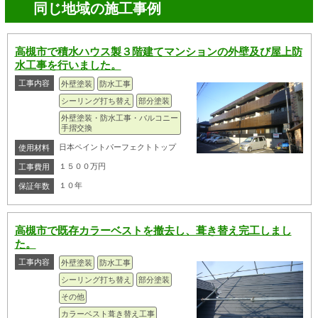
同じ地域の施工事例
高槻市で積水ハウス製３階建てマンションの外壁及び屋上防
水工事を行いました。
工事内容
外壁塗装
防水工事
シーリング打ち替え
部分塗装
外壁塗装・防水工事・バルコニー
手摺交換
日本ペイントパーフェクトトップ
使用材料
１５００万円
工事費用
１０年
保証年数
高槻市で既存カラーベストを撤去し、葺き替え完工しまし
た。
工事内容
外壁塗装
防水工事
シーリング打ち替え
部分塗装
その他
カラーベスト葺き替え工事