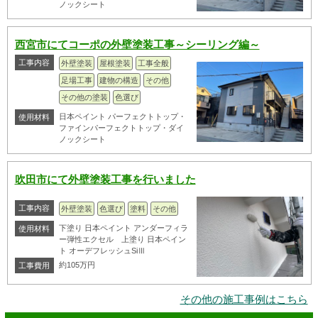
ノックシート
西宮市にてコーポの外壁塗装工事～シーリング編～
工事内容
外壁塗装
屋根塗装
工事全般
足場工事
建物の構造
その他
その他の塗装
色選び
日本ペイント パーフェクトトップ・
使用材料
ファインパーフェクトトップ・ダイ
ノックシート
吹田市にて外壁塗装工事を行いました
工事内容
外壁塗装
色選び
塗料
その他
下塗り 日本ペイント アンダーフィラ
使用材料
ー弾性エクセル 上塗り 日本ペイン
ト オーデフレッシュSiⅢ
約105万円
工事費用
その他の施工事例はこちら