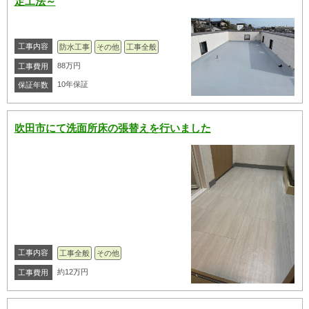
定工法～
工事内容
防水工事
その他
工事全般
88万円
工事費用
10年保証
保証年数
吹田市にて洗面所床の張替えを行いました
工事内容
工事全般
その他
約12万円
工事費用