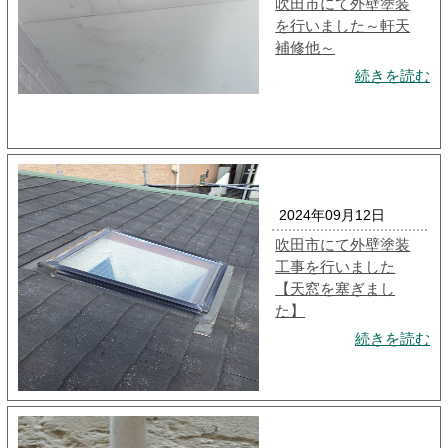
吹田市にて外壁塗装
を行いました～軒天
補修他～
続きを読む
2024年09月12日
吹田市にて外壁塗装
工事を行いました
【天窓を塞ぎまし
た】
続きを読む