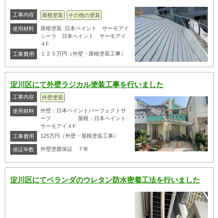
工事内容
屋根塗装
その他の塗装
屋根塗装 :日本ペイント サーモアイ
使用材料
シーラ 日本ペイント サーモアイ
４F
１２５万円（外壁・屋根塗装工事）
工事費用
淀川区にて外壁ラジカル塗装工事を行いました
工事内容
外壁塗装
外壁：日本ペイントパーフェクトサ
使用材料
ーフ 屋根：日本ペイント
サーモアイ４F
125万円（外壁・屋根塗装工事）
工事費用
外壁塗膜保証 ７年
保証年数
淀川区にてベランダのウレタン防水密着工法を行いました