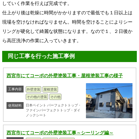
していく作業を行えば完成です。
仕上がり後は乾燥に時間がかかりますので最低でも１日以上は
現場を空けなければなりません。時間を空けることによりシー
リングが硬化して綺麗な状態になります。なので１、２日後か
ら高圧洗浄の作業に入っていきます。
同じ工事を行った施工事例
西宮市にてコーポの外壁塗装工事・屋根塗装工事の様子
工事内容
外壁塗装
屋根塗装
その他の塗装
その他
日本ペイント パーフェクトトップ・
使用材料
ファインパーフェクトトップ・ダイ
ノックシート
西宮市にてコーポの外壁塗装工事～シーリング編～