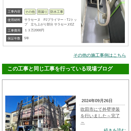
工事内容
その他
雨漏り
防水工事
サラセーヌ PJプライマー・TJトッ
使用材料
プ 立ち上がり部分 サラセーヌEZ
１３万2000円
工事費用
5年
保証年数
その他の施工事例はこちら
この工事と同じ工事を行っている現場ブログ
2024年09月26日
吹田市にて外壁塗装
を行いました～完了
～
続きを読む