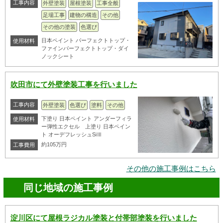
工事内容
外壁塗装
屋根塗装
工事全般
足場工事
建物の構造
その他
その他の塗装
色選び
日本ペイント パーフェクトトップ・
使用材料
ファインパーフェクトトップ・ダイ
ノックシート
吹田市にて外壁塗装工事を行いました
工事内容
外壁塗装
色選び
塗料
その他
下塗り 日本ペイント アンダーフィラ
使用材料
ー弾性エクセル 上塗り 日本ペイン
ト オーデフレッシュSiⅢ
約105万円
工事費用
その他の施工事例はこちら
同じ地域の施工事例
淀川区にて屋根ラジカル塗装と付帯部塗装を行いました