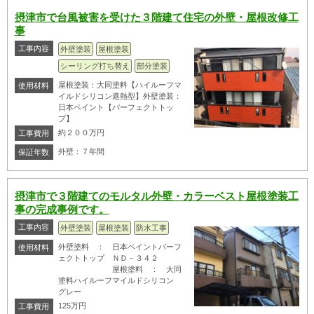
摂津市で台風被害を受けた３階建て住宅の外壁・屋根改修工
事
工事内容
外壁塗装
屋根塗装
シーリング打ち替え
部分塗装
屋根塗装：大同塗料【ハイルーフマ
使用材料
イルドシリコン遮熱型】外壁塗装：
日本ペイント【パーフェクトトッ
プ】
約２００万円
工事費用
外壁：７年間
保証年数
摂津市で３階建てのモルタル外壁・カラーベスト屋根塗装工
事の完成事例です。
工事内容
外壁塗装
屋根塗装
防水工事
外壁塗料 ： 日本ペイントパーフ
使用材料
ェクトトップ ＮＤ－３４２
屋根塗料 ： 大同
塗料ハイルーフマイルドシリコン
グレー
125万円
工事費用