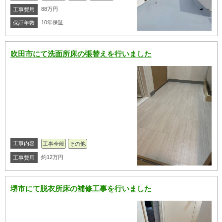
88万円
工事費用
10年保証
保証年数
吹田市にて洗面所床の張替えを行いました
工事内容
工事全般
その他
約12万円
工事費用
堺市にて脱衣所床の補修工事を行いました