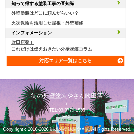
知って得する塗装工事の豆知識
外壁塗装はどこに頼んだらいい？
火災保険を活用した屋根・外壁補修
インフォメーション
吹田店発！
これだけは伝えおきたい外壁塗装コラム
対応エリア一覧はこちら
街の外壁塗装やさん吹田店
〒
TEL:03-3779-1505
FAX:
Copy right c 2016-2026 街の外壁塗装やさん All Rights Reserved.