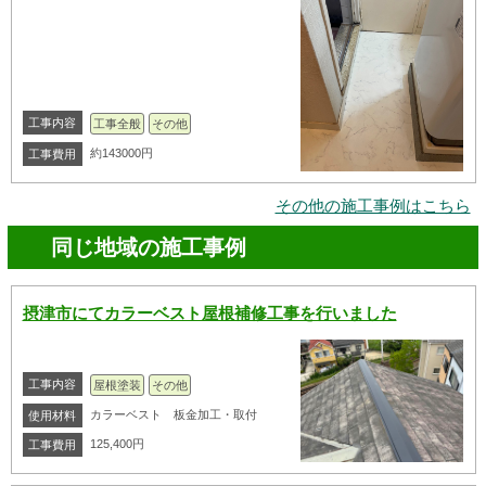
工事内容
工事全般
その他
約143000円
工事費用
その他の施工事例はこちら
同じ地域の施工事例
摂津市にてカラーベスト屋根補修工事を行いました
工事内容
屋根塗装
その他
カラーベスト 板金加工・取付
使用材料
125,400円
工事費用