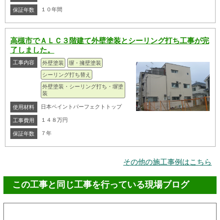
１０年間
保証年数
高槻市でＡＬＣ３階建て外壁塗装とシーリング打ち工事が完
了しました。
工事内容
外壁塗装
塀・擁壁塗装
シーリング打ち替え
外壁塗装・シーリング打ち・塀塗
装
日本ペイントパーフェクトトップ
使用材料
１４８万円
工事費用
７年
保証年数
その他の施工事例はこちら
この工事と同じ工事を行っている現場ブログ