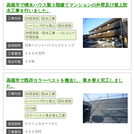
高槻市で積水ハウス製３階建てマンションの外壁及び屋上防
水工事を行いました。
工事内容
外壁塗装
防水工事
シーリング打ち替え
部分塗装
外壁塗装・防水工事・バルコニー
手摺交換
日本ペイントパーフェクトトップ
使用材料
１５００万円
工事費用
１０年
保証年数
高槻市で既存カラーベストを撤去し、葺き替え完工しまし
た。
工事内容
外壁塗装
防水工事
シーリング打ち替え
部分塗装
その他
カラーベスト葺き替え工事
ケイミュカラーベスト
使用材料
５５０万円
工事費用