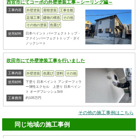
西宮市にてコーポの外壁塗装工事～シーリング編～
工事内容
外壁塗装
屋根塗装
工事全般
足場工事
建物の構造
その他
その他の塗装
色選び
日本ペイント パーフェクトトップ・
使用材料
ファインパーフェクトトップ・ダイ
ノックシート
吹田市にて外壁塗装工事を行いました
工事内容
外壁塗装
色選び
塗料
その他
下塗り 日本ペイント アンダーフィラ
使用材料
ー弾性エクセル 上塗り 日本ペイン
ト オーデフレッシュSiⅢ
約105万円
工事費用
その他の施工事例はこちら
同じ地域の施工事例