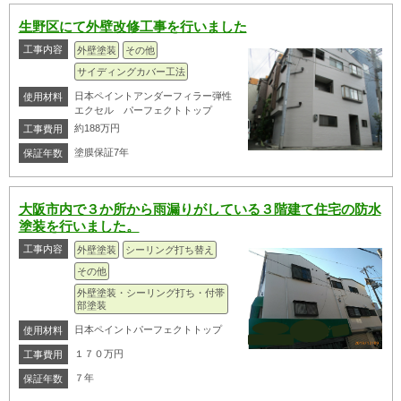
生野区にて外壁改修工事を行いました
工事内容
外壁塗装
その他
サイディングカバー工法
日本ペイントアンダーフィラー弾性
使用材料
エクセル パーフェクトトップ
約188万円
工事費用
塗膜保証7年
保証年数
大阪市内で３か所から雨漏りがしている３階建て住宅の防水
塗装を行いました。
工事内容
外壁塗装
シーリング打ち替え
その他
外壁塗装・シーリング打ち・付帯
部塗装
日本ペイントパーフェクトトップ
使用材料
１７０万円
工事費用
７年
保証年数