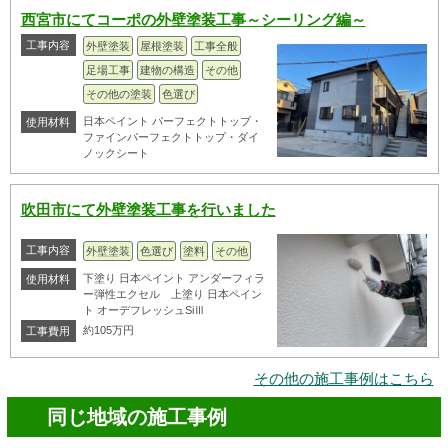
西宮市にてコーポの外壁塗装工事～シーリング編～
工事内容
外壁塗装
屋根塗装
工事全般
足場工事
建物の構造
その他
その他の塗装
色選び
日本ペイント パーフェクトトップ・
使用材料
ファインパーフェクトトップ・ダイ
ノックシート
吹田市にて外壁塗装工事を行いました
工事内容
外壁塗装
色選び
塗料
その他
下塗り 日本ペイント アンダーフィラ
使用材料
ー弾性エクセル 上塗り 日本ペイン
ト オーデフレッシュSiⅢ
約105万円
工事費用
その他の施工事例はこちら
同じ地域の施工事例