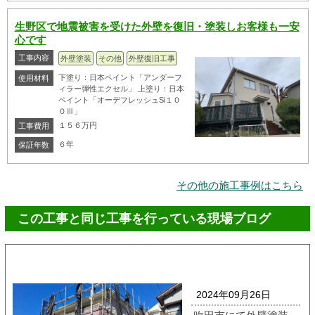
生野区で地震被害を受けた外壁を復旧・塗装しお客様も一安
心です
工事内容
外壁塗装
その他
外壁復旧工事
下塗り：日本ペイント「アンダーフ
使用材料
ィラー弾性エクセル」 上塗り：日本
ペイント「オーデフレッシュSi１０
０Ⅲ」
１５６万円
工事費用
６年
保証年数
その他の施工事例はこちら
この工事と同じ工事を行っている現場ブログ
2024年09月26日