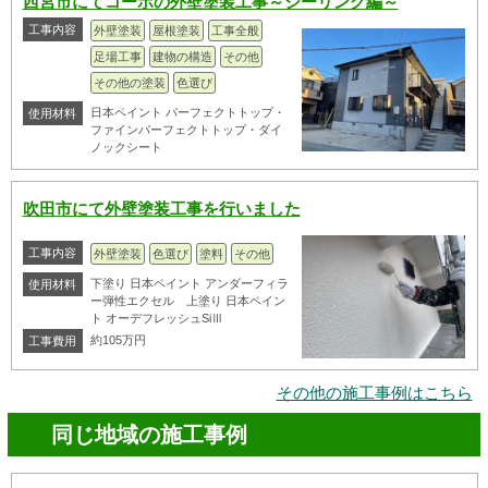
西宮市にてコーポの外壁塗装工事～シーリング編～
工事内容
外壁塗装
屋根塗装
工事全般
足場工事
建物の構造
その他
その他の塗装
色選び
日本ペイント パーフェクトトップ・
使用材料
ファインパーフェクトトップ・ダイ
ノックシート
吹田市にて外壁塗装工事を行いました
工事内容
外壁塗装
色選び
塗料
その他
下塗り 日本ペイント アンダーフィラ
使用材料
ー弾性エクセル 上塗り 日本ペイン
ト オーデフレッシュSiⅢ
約105万円
工事費用
その他の施工事例はこちら
同じ地域の施工事例