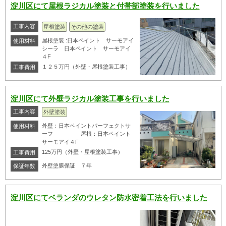
淀川区にて屋根ラジカル塗装と付帯部塗装を行いました
工事内容
屋根塗装
その他の塗装
屋根塗装 :日本ペイント サーモアイ
使用材料
シーラ 日本ペイント サーモアイ
４F
１２５万円（外壁・屋根塗装工事）
工事費用
淀川区にて外壁ラジカル塗装工事を行いました
工事内容
外壁塗装
外壁：日本ペイントパーフェクトサ
使用材料
ーフ 屋根：日本ペイント
サーモアイ４F
125万円（外壁・屋根塗装工事）
工事費用
外壁塗膜保証 ７年
保証年数
淀川区にてベランダのウレタン防水密着工法を行いました