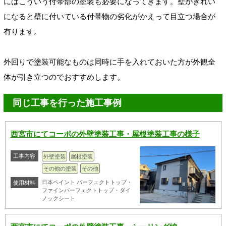
にはこういう付帯部の塗装も必要になってきます。壁がきれい
になると壁に付いている付帯物の劣化がかえって目立つ場合が
有ります。
外回りで塗装可能なものは同時に手を入れておいた方が外観全
体が引き立つのでおすすめします。
同じ工事を行った施工事例
西宮市にてコーポの外壁塗装工事・屋根塗装工事の様子
工事内容
外壁塗装
屋根塗装
その他の塗装
その他
日本ペイント パーフェクトトップ・
使用材料
ファインパーフェクトトップ・ダイ
ノックシート