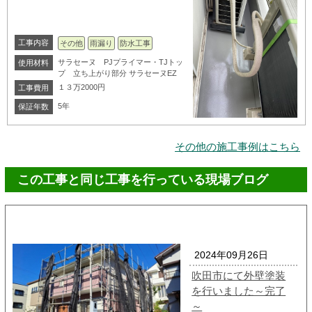
工事内容
その他
雨漏り
防水工事
サラセーヌ PJプライマー・TJトッ
使用材料
プ 立ち上がり部分 サラセーヌEZ
１３万2000円
工事費用
5年
保証年数
その他の施工事例はこちら
この工事と同じ工事を行っている現場ブログ
2024年09月26日
吹田市にて外壁塗装
を行いました～完了
～