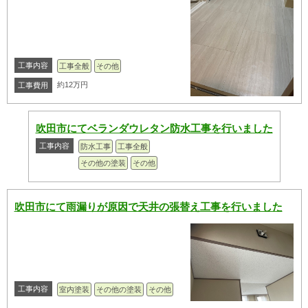
工事内容
工事全般
その他
約12万円
工事費用
吹田市にてベランダウレタン防水工事を行いました
工事内容
防水工事
工事全般
その他の塗装
その他
吹田市にて雨漏りが原因で天井の張替え工事を行いました
工事内容
室内塗装
その他の塗装
その他