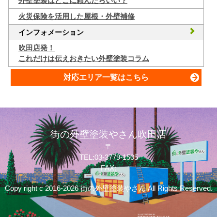
外壁塗装はどこに頼んだらいい？
火災保険を活用した屋根・外壁補修
インフォメーション
吹田店発！
これだけは伝えおきたい外壁塗装コラム
対応エリア一覧はこちら
街の外壁塗装やさん吹田店
〒
TEL:03-3779-1505
FAX:
Copy right c 2016-2026 街の外壁塗装やさん All Rights Reserved.