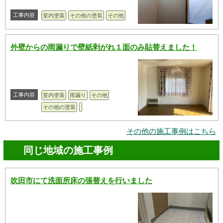
工事内容
室内塗装
その他の塗装
その他
外壁からの雨漏りで壁紙剥がれ１面のみ貼替えました！
工事内容
室内塗装
雨漏り
その他
その他の塗装
その他の施工事例はこちら
同じ地域の施工事例
吹田市にて洗面所床の張替えを行いました