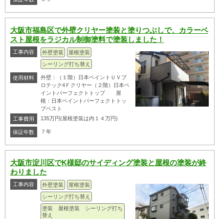
大阪市福島区で外壁クリヤー塗装と塗りつぶしで、カラーベ
スト屋根をラジカル制御塗料で塗装しました！
工事内容
外壁塗装
屋根塗装
シーリング打ち替え
外壁：（１階）日本ペイントＵＶプ
使用材料
ロテック4Ｆクリヤー（２階）日本ペ
イントパーフェクトトップ 屋
根：日本ペイントパーフェクトトッ
プベスト
135万円(屋根塗装は内１４万円)
工事費用
７年
保証年数
大阪市淀川区でK様邸のサイディング塗装と屋根の塗装が終
わりました
工事内容
外壁塗装
屋根塗装
シーリング打ち替え
塗装 屋根塗装 シーリング打ち
替え