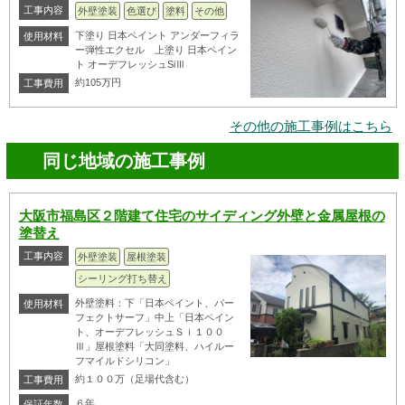
工事内容
外壁塗装
色選び
塗料
その他
下塗り 日本ペイント アンダーフィラ
使用材料
ー弾性エクセル 上塗り 日本ペイン
ト オーデフレッシュSiⅢ
約105万円
工事費用
その他の施工事例はこちら
同じ地域の施工事例
大阪市福島区２階建て住宅のサイディング外壁と金属屋根の
塗替え
工事内容
外壁塗装
屋根塗装
シーリング打ち替え
外壁塗料：下「日本ペイント、パー
使用材料
フェクトサーフ」中上「日本ペイン
ト、オーデフレッシュＳｉ１００
Ⅲ」屋根塗料「大同塗料、ハイルー
フマイルドシリコン」
約１００万（足場代含む）
工事費用
６年
保証年数