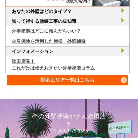
あなたの外壁はどのタイプ？
知って得する塗装工事の豆知識
外壁塗装はどこに頼んだらいい？
火災保険を活用した屋根・外壁補修
インフォメーション
吹田店発！
これだけは伝えおきたい外壁塗装コラム
対応エリア一覧はこちら
街の外壁塗装やさん吹田店
〒
TEL:03-3779-1505
FAX: