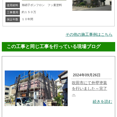
旭硝子ボンフロン フッ素塗料
使用材料
約１５０万
工事費用
１０年間
保証年数
その他の施工事例はこちら
この工事と同じ工事を行っている現場ブログ
2024年09月26日
吹田市にて外壁塗装
を行いました～完了
～
続きを読む