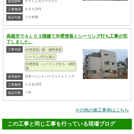
ケイミュカラーベスト
使用材料
５５０万円
工事費用
１０年間
保証年数
高槻市でＡＬＣ３階建て外壁塗装とシーリング打ち工事が完
了しました。
工事内容
外壁塗装
塀・擁壁塗装
シーリング打ち替え
外壁塗装・シーリング打ち・塀塗
装
日本ペイントパーフェクトトップ
使用材料
１４８万円
工事費用
７年
保証年数
その他の施工事例はこちら
この工事と同じ工事を行っている現場ブログ