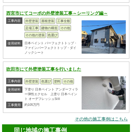
西宮市にてコーポの外壁塗装工事～シーリング編～
工事内容
外壁塗装
屋根塗装
工事全般
足場工事
建物の構造
その他
その他の塗装
色選び
日本ペイント パーフェクトトップ・
使用材料
ファインパーフェクトトップ・ダイ
ノックシート
吹田市にて外壁塗装工事を行いました
工事内容
外壁塗装
色選び
塗料
その他
下塗り 日本ペイント アンダーフィラ
使用材料
ー弾性エクセル 上塗り 日本ペイン
ト オーデフレッシュSiⅢ
約105万円
工事費用
その他の施工事例はこちら
同じ地域の施工事例