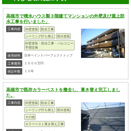
高槻市で積水ハウス製３階建てマンションの外壁及び屋上防
水工事を行いました。
工事内容
外壁塗装
防水工事
シーリング打ち替え
部分塗装
外壁塗装・防水工事・バルコニー
手摺交換
日本ペイントパーフェクトトップ
使用材料
１５００万円
工事費用
１０年
保証年数
高槻市で既存カラーベストを撤去し、葺き替え完工しまし
た。
工事内容
外壁塗装
防水工事
シーリング打ち替え
部分塗装
その他
カラーベスト葺き替え工事