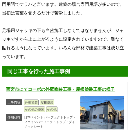
門用語でケラバと言います。建築の場合専門用語が多いので、
当初は言葉を覚えるだけで苦労しました。
足場用ジャッキの下も当然施工しなくてはなりませんが、ジャ
ッキですから上に上がるように設定されていますので、難なく
貼れるようになっています。いろんな部材で建築工事は成り立
っています。
同じ工事を行った施工事例
西宮市にてコーポの外壁塗装工事・屋根塗装工事の様子
工事内容
外壁塗装
屋根塗装
その他の塗装
その他
日本ペイント パーフェクトトップ・
使用材料
ファインパーフェクトトップ・ダイ
ノックシート