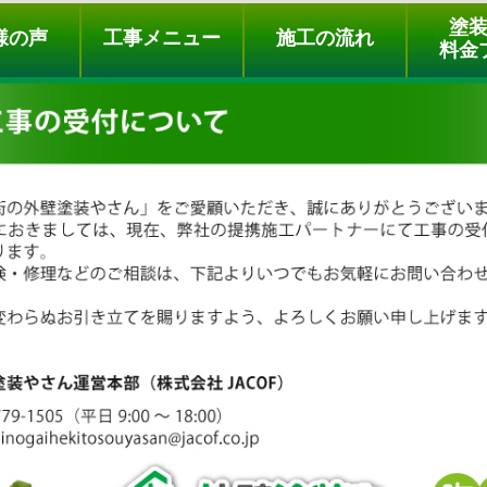
ュー
施工の流れ
会社概要
料金プラン
無料点検
塗
様の声
工事メニュー
施工の流れ
料金