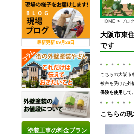
HOME
ブロ
大阪市東
最新更新
09月26日
です
こちらの大阪市
被害を受けた外
保険を使用して
こちらの現
塗装工事の料金プラン