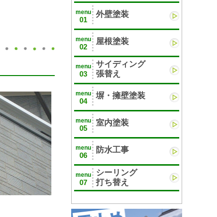
menu
外壁塗装
01
menu
屋根塗装
02
サイディング
menu
張替え
03
menu
塀・擁壁塗装
04
menu
室内塗装
05
menu
防水工事
06
シーリング
menu
打ち替え
07