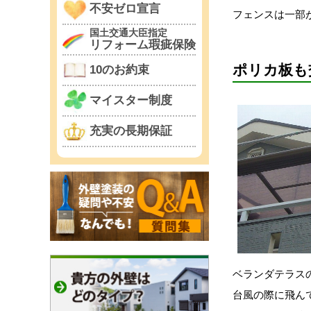
不安ゼロ宣言
フェンスは一部
国土交通大臣指定
リフォーム瑕疵保険
ポリカ板も
10のお約束
マイスター制度
充実の長期保証
ベランダテラス
台風の際に飛ん