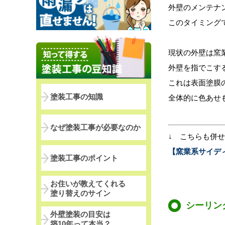
外壁のメンテナ
このタイミング
現状の外壁は窯
外壁を指でこす
これは表面塗膜
塗装工事の知識
全体的に色あせ
なぜ塗装工事が必要なのか
↓ こちらも併
【窯業系サイデ
塗装工事のポイント
お住いが教えてくれる
塗り替えのサイン
シーリン
外壁塗装の目安は
築10年って本当？