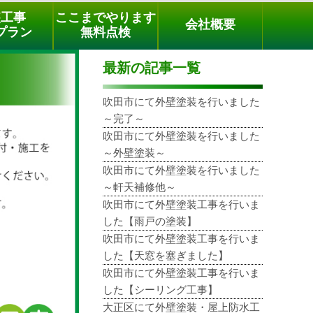
メールでのご相談
電話でのご相談
[9時～18時まで受付中]
装工事
ここまでやります
会社概要
phone
プラン
無料点検
最新の記事一覧
吹田市にて外壁塗装を行いました
～完了～
吹田市にて外壁塗装を行いました
～外壁塗装～
吹田市にて外壁塗装を行いました
～軒天補修他～
吹田市にて外壁塗装工事を行いま
した【雨戸の塗装】
吹田市にて外壁塗装工事を行いま
した【天窓を塞ぎました】
吹田市にて外壁塗装工事を行いま
した【シーリング工事】
大正区にて外壁塗装・屋上防水工