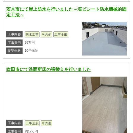
茨木市にて屋上防水を行いました～塩ビシート防水機械的固
定工法～
工事内容
防水工事
その他
工事全般
88万円
工事費用
10年保証
保証年数
吹田市にて洗面所床の張替えを行いました
工事内容
工事全般
その他
約12万円
工事費用