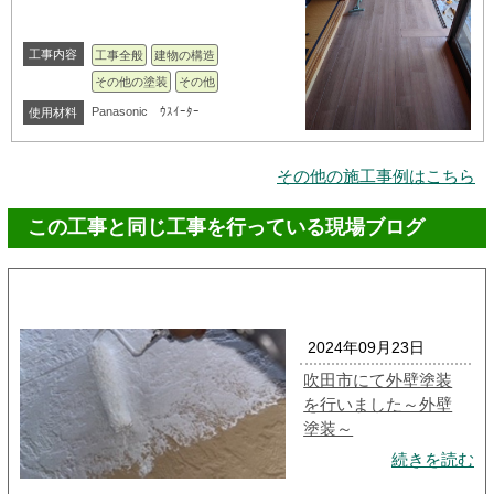
工事内容
工事全般
建物の構造
その他の塗装
その他
Panasonic ｳｽｲｰﾀｰ
使用材料
その他の施工事例はこちら
この工事と同じ工事を行っている現場ブログ
2024年09月23日
吹田市にて外壁塗装
を行いました～外壁
塗装～
続きを読む