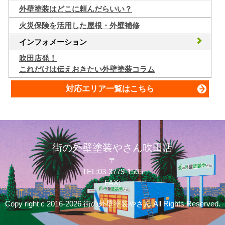
外壁塗装はどこに頼んだらいい？
火災保険を活用した屋根・外壁補修
インフォメーション
吹田店発！
これだけは伝えおきたい外壁塗装コラム
対応エリア一覧はこちら
街の外壁塗装やさん吹田店
〒
TEL:03-3779-1505
FAX:
Copy right c 2016-2026 街の外壁塗装やさん All Rights Reserved.