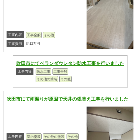
工事内容
工事全般
その他
約12万円
工事費用
吹田市にてベランダウレタン防水工事を行いました
工事内容
防水工事
工事全般
その他の塗装
その他
吹田市にて雨漏りが原因で天井の張替え工事を行いました
工事内容
室内塗装
その他の塗装
その他