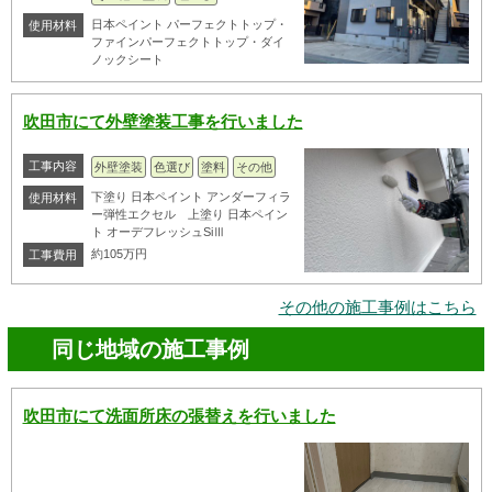
日本ペイント パーフェクトトップ・
使用材料
ファインパーフェクトトップ・ダイ
ノックシート
吹田市にて外壁塗装工事を行いました
工事内容
外壁塗装
色選び
塗料
その他
下塗り 日本ペイント アンダーフィラ
使用材料
ー弾性エクセル 上塗り 日本ペイン
ト オーデフレッシュSiⅢ
約105万円
工事費用
その他の施工事例はこちら
同じ地域の施工事例
吹田市にて洗面所床の張替えを行いました