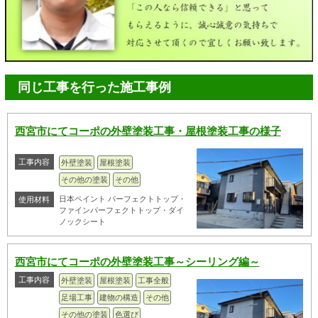
同じ工事を行った施工事例
西宮市にてコーポの外壁塗装工事・屋根塗装工事の様子
工事内容
外壁塗装
屋根塗装
その他の塗装
その他
日本ペイント パーフェクトトップ・
使用材料
ファインパーフェクトトップ・ダイ
ノックシート
西宮市にてコーポの外壁塗装工事～シーリング編～
工事内容
外壁塗装
屋根塗装
工事全般
足場工事
建物の構造
その他
その他の塗装
色選び