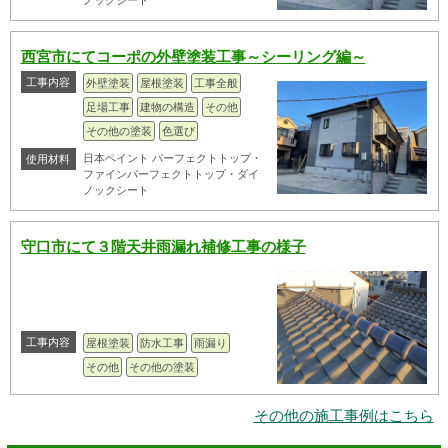
西宮市にてコーポの外壁塗装工事～シーリング編～
工事内容
外壁塗装
屋根塗装
工事全般
足場工事
建物の構造
その他
その他の塗装
色選び
日本ペイント パーフェクトトップ・
使用材料
ファインパーフェクトトップ・ダイ
ノックシート
守口市にて３階天井雨漏れ補修工事の様子
工事内容
屋根塗装
防水工事
雨漏り
その他
その他の塗装
その他の施工事例はこちら