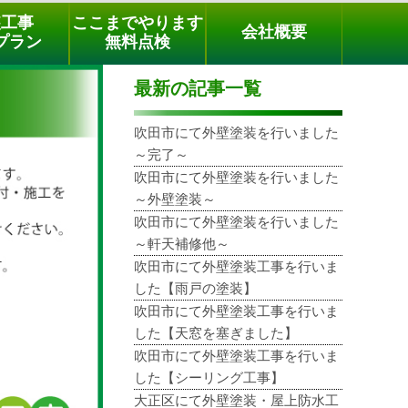
メールでのご相談
電話でのご相談
[9時～18時まで受付中]
装工事
ここまでやります
会社概要
phone
プラン
無料点検
最新の記事一覧
吹田市にて外壁塗装を行いました
～完了～
吹田市にて外壁塗装を行いました
～外壁塗装～
吹田市にて外壁塗装を行いました
～軒天補修他～
吹田市にて外壁塗装工事を行いま
した【雨戸の塗装】
吹田市にて外壁塗装工事を行いま
した【天窓を塞ぎました】
吹田市にて外壁塗装工事を行いま
した【シーリング工事】
大正区にて外壁塗装・屋上防水工