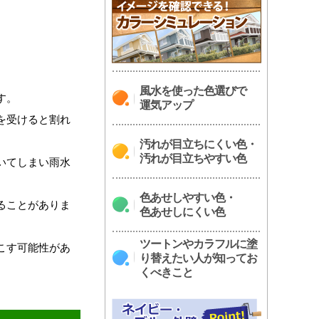
風水を使った色選びで
す。
運気アップ
を受けると割れ
汚れが目立ちにくい色・
汚れが目立ちやすい色
いてしまい雨水
色あせしやすい色・
ることがありま
色あせしにくい色
ツートンやカラフルに塗
こす可能性があ
り替えたい人が知ってお
くべきこと