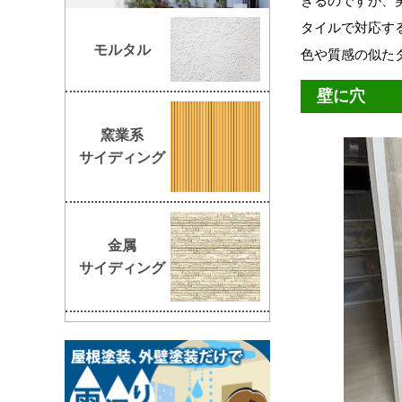
きるのですが、
タイルで対応す
モルタル
色や質感の似た
壁に穴
窯業系
サイディング
金属
サイディング