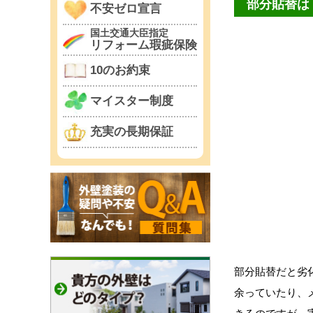
部分貼替は
不安ゼロ宣言
国土交通大臣指定
リフォーム瑕疵保険
10のお約束
マイスター制度
充実の長期保証
部分貼替だと劣
余っていたり、