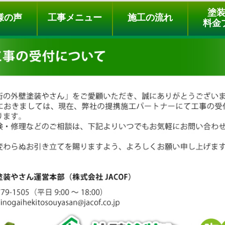
ュー
施工の流れ
会社概要
料金プラン
無料点検
塗
様の声
工事メニュー
施工の流れ
料金