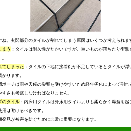
すね。玄関部分のタイルが割れてしまう原因はいくつか考えられま
しまう
：タイルは耐久性がたかいですが、重いものが落ちたり衝撃
す。
れてしまった
：タイルの下地に接着剤が不足しているとタイルが浮
繋がります。
関ポーチは雨や天候の影響を受けやすいため経年劣化によって割れ
やすさも考慮しなければなりません。
プのタイル
：内床用タイルは外床用タイルよりも柔らかく爆裂を起
使用は避けるべきです。
期発見が被害を防ぐために非常に重要になります。