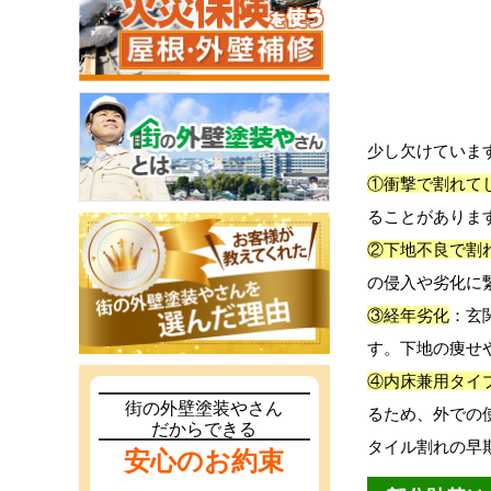
少し欠けていま
①衝撃で割れて
ることがありま
②下地不良で割
の侵入や劣化に
③経年劣化
：玄
す。下地の痩せ
④内床兼用タイ
街の外壁塗装やさん
るため、外での
だからできる
タイル割れの早
安心のお約束