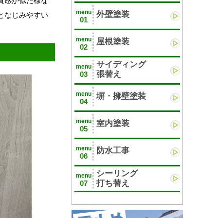
質感が似た様な
menu
外壁塗装
となじみやすい
01
menu
屋根塗装
02
サイディング
menu
張替え
03
menu
塀・擁壁塗装
04
menu
室内塗装
05
menu
防水工事
06
シーリング
menu
打ち替え
07